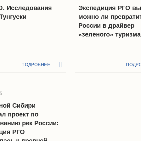
О. Исследования
Экспедиция РГО вы
Тунгуски
можно ли преврати
России в драйвер
«зеленого» туризма
ПОДРОБНЕЕ
ПОДР
5
ной Сибири
ал проект по
ванию рек России:
ция РГО
лась к древней