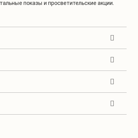
нтальные показы и просветительские акции.
социально-экономической ситуации в малых
рязнение пластиком, «цветение» воды.