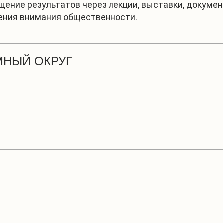
щение результатов через лекции, выставки, докуме
ения внимания общественности.
МНЫЙ ОКРУГ
сьва, включая археологическую разведку и оценку 
рология, биология, археология.
а и др.) с акцентом на экологические проблемы: заг
оходного и рекреационного потенциала.