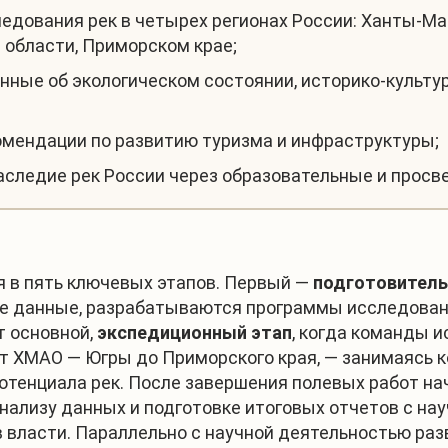
едования рек в четырех регионах России: Ханты-Ма
 области, Приморском крае;
нные об экологическом состоянии, историко-культу
;
омендации по развитию туризма и инфраструктуры;
аследие рек России через образовательные и просв
я в пять ключевых этапов. Первый —
подготовитель
е данные, разрабатываются программы исследован
т основной,
экспедиционный этап
, когда команды 
т ХМАО — Югры до Приморского края, — занимаясь к
потенциала рек. После завершения полевых работ н
анализу данных и подготовке итоговых отчетов с н
в власти. Параллельно с научной деятельностью ра