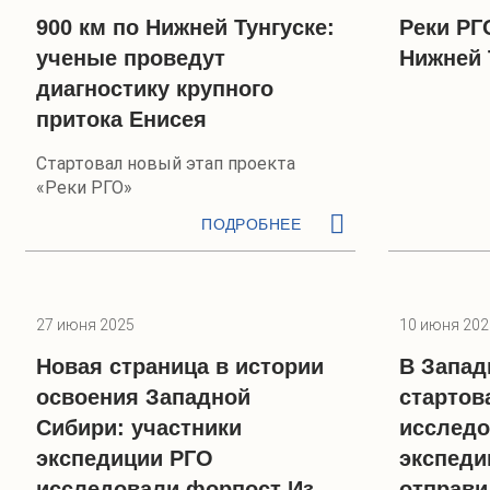
900 км по Нижней Тунгуске:
Реки РГ
ученые проведут
Нижней 
диагностику крупного
притока Енисея
Стартовал новый этап проекта
«Реки РГО»
ПОДРОБНЕЕ
27 июня 2025
10 июня 202
Новая страница в истории
В Запад
освоения Западной
стартов
Сибири: участники
исследо
экспедиции РГО
экспеди
исследовали форпост Из-
отправи