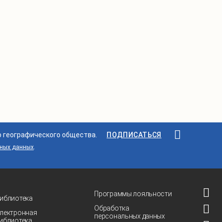
о географического общества.
ПОДПИСАТЬСЯ
ьных данных
.
Программы лояльности
иблиотека
Обработка
лектронная
персональных данных
иблиотека