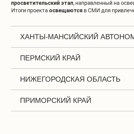
просветительский этап
, направленный на осве
Итоги проекта
освещаются
в СМИ для привлеч
ХАНТЫ-МАНСИЙСКИЙ АВТОНО
ПЕРМСКИЙ КРАЙ
Исследование рек Ворья, Тапсуй и Северная Со
поселениях.
НИЖЕГОРОДСКАЯ ОБЛАСТЬ
Комплексное изучение реки Колва: геология, гид
ПРИМОРСКИЙ КРАЙ
Исследование Волги и ее притоков (Ока, Казанк
Обследование реки Туманная для оценки ее суд