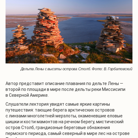
Дельта Лены с высоты острова Столб. Фото: В. Горбатовский
Автор представит описание плавания по дельте Лены —
второй по площади в мире после дельты реки Миссисипи
в Северной Америке.
Слушатели лектория увидят самые яркие картины
путешествия: тающие берега арктических островов
с линзами многолетней мерзлоты, окаменевшие еловые
шишки и кости мамонтов на речном берегу, мистический
остров Столб, грандиозные береговые обнажения
пермского периода, самый северный в мире лес на острове