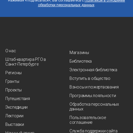
Нажимая «Подписаться», Вы соглашаетесь с
Политикой в отношении
обработки персональных данных
.
О нас
Магазины
Штаб-квартира РГО в
Библиотека
Санкт‑Петербурге
Электронная библиотека
Регионы
Вступить в общество
Гранты
Взносы и пожертвования
Проекты
Программы лояльности
Путешествия
Обработка персональных
Экспедиции
данных
Лектории
Пользовательское
соглашение
Выставки
Служба поддержки сайта
Научный архив