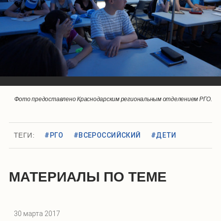
Фото предоставлено Краснодарским региональным отделением РГО.
Фото предоставлено Краснодарским региональным отделением РГО.
Фото предоставлено Краснодарским региональным отделением РГО.
Фото предоставлено Краснодарским региональным отделением РГО.
Фото предоставлено Краснодарским региональным отделением РГО.
Фото предоставлено Краснодарским региональным отделением РГО.
Фото предоставлено Краснодарским региональным отделением РГО.
Фото предоставлено Краснодарским региональным отделением РГО.
Фото предоставлено Краснодарским региональным отделением РГО.
Фото предоставлено Краснодарским региональным отделением РГО.
Фото предоставлено Краснодарским региональным отделением РГО.
Фото предоставлено Краснодарским региональным отделением РГО.
Фото предоставлено Краснодарским региональным отделением РГО.
Фото предоставлено Краснодарским региональным отделением РГО.
Фото предоставлено Краснодарским региональным отделением РГО.
ТЕГИ:
#РГО
#ВСЕРОССИЙСКИЙ
#ДЕТИ
МАТЕРИАЛЫ ПО ТЕМЕ
30 марта 2017