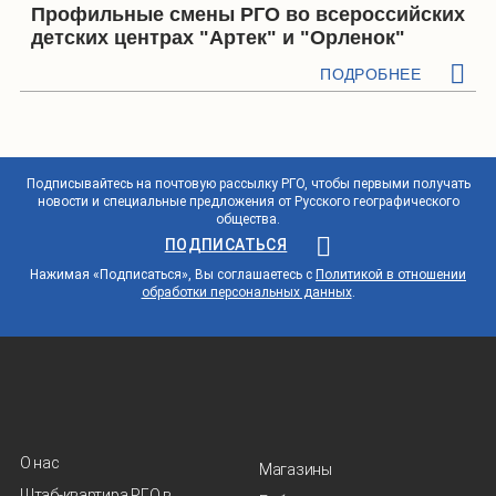
Профильные смены РГО во всероссийских
детских центрах "Артек" и "Орленок"
ПОДРОБНЕЕ
Подписывайтесь на почтовую рассылку РГО, чтобы первыми получать
новости и специальные предложения от Русского географического
общества.
ПОДПИСАТЬСЯ
Нажимая «Подписаться», Вы соглашаетесь с
Политикой в отношении
обработки персональных данных
.
О нас
Магазины
Штаб-квартира РГО в