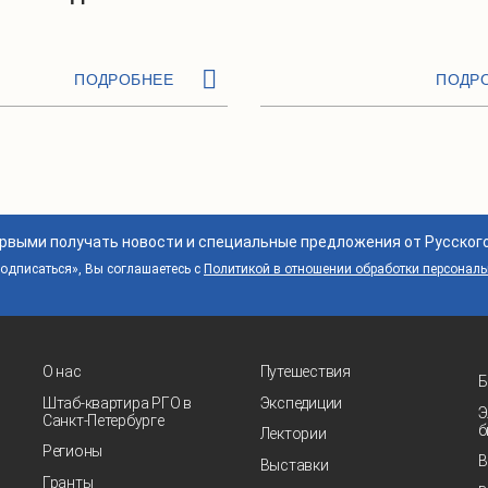
ПОДРОБНЕЕ
ПОДР
ервыми получать новости и специальные предложения от Русског
дписаться», Вы соглашаетесь с
Политикой в отношении обработки персонал
О нас
Путешествия
Б
Штаб-квартира РГО в
Экспедиции
Э
Санкт‑Петербурге
б
Лектории
Регионы
В
Выставки
Гранты