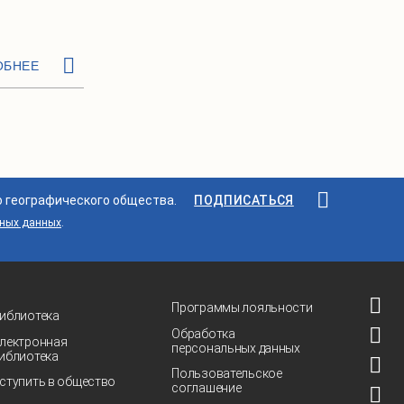
ОБНЕЕ
о географического общества.
ПОДПИСАТЬСЯ
ьных данных
.
Программы лояльности
иблиотека
Обработка
лектронная
персональных данных
иблиотека
Пользовательское
ступить в общество
соглашение