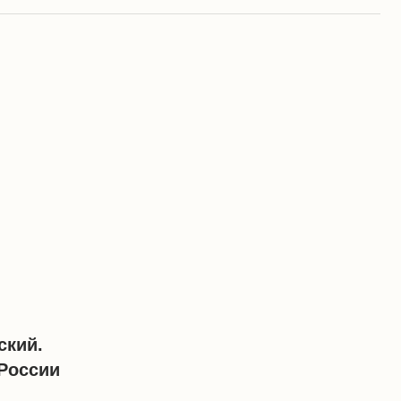
ский.
России