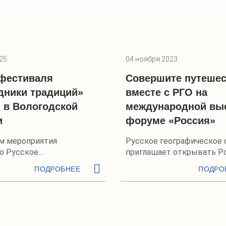
25
04 ноября 2023
фестиваля
Совершите путешес
дники традиций»
вместе с РГО на
 в Вологодской
международной выс
и
форуме «Россия»
м мероприятия
Русское географическое
о Русское
приглашает открывать Р
ческое общество
заново
ПОДРОБНЕЕ
ПОДРО