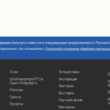
ервыми получать новости и специальные предложения от Русског
дписаться», Вы соглашаетесь с
Политикой в отношении обработки персонал
О нас
Путешествия
Б
Штаб-квартира РГО в
Экспедиции
Э
Санкт‑Петербурге
б
Лектории
Регионы
В
Выставки
Гранты
В
Научный архив
п
Проекты
Магазины