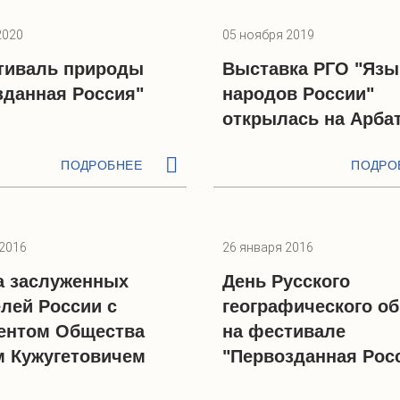
2020
05 ноября 2019
стиваль природы
Выставка РГО "Язы
зданная Россия"
народов России"
открылась на Арба
ПОДРОБНЕЕ
ПОДРО
 2016
26 января 2016
а заслуженных
День Русского
елей России с
географического о
ентом Общества
на фестивале
м Кужугетовичем
"Первозданная Рос