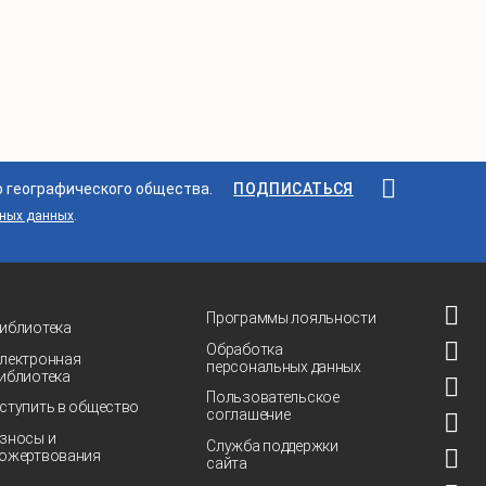
о географического общества.
ПОДПИСАТЬСЯ
ьных данных
.
Программы лояльности
иблиотека
Обработка
лектронная
персональных данных
иблиотека
Пользовательское
ступить в общество
соглашение
зносы и
Служба поддержки
ожертвования
сайта