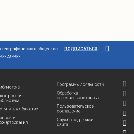
о географического общества.
ПОДПИСАТЬСЯ
ьных данных
.
Программы лояльности
иблиотека
Обработка
лектронная
персональных данных
иблиотека
Пользовательское
ступить в общество
соглашение
зносы и
Служба поддержки
ожертвования
сайта