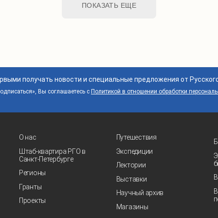
ПОКАЗАТЬ ЕЩЕ
ервыми получать новости и специальные предложения от Русског
дписаться», Вы соглашаетесь с
Политикой в отношении обработки персонал
О нас
Путешествия
Б
Штаб-квартира РГО в
Экспедиции
Э
Санкт‑Петербурге
б
Лектории
Регионы
В
Выставки
Гранты
В
Научный архив
п
Проекты
Магазины