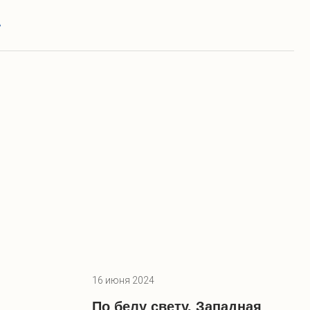
А
16 июня 2024
По белу свету. Западная