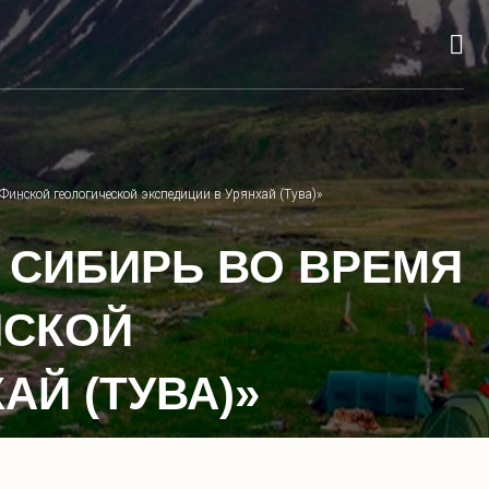
Финской геологической экспедиции в Урянхай (Тува)»
В СИБИРЬ ВО ВРЕМЯ
НСКОЙ
Й (ТУВА)»