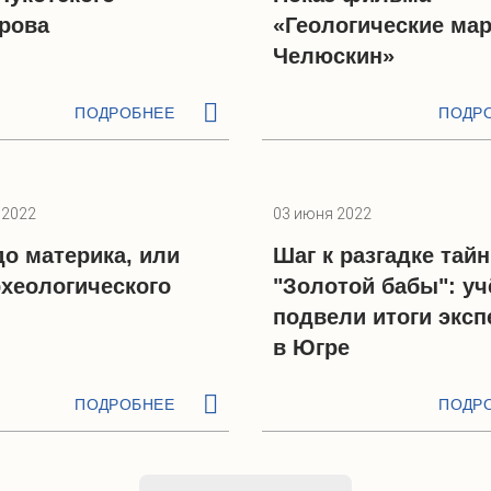
рова
«Геологические ма
Челюскин»
ПОДРОБНЕЕ
ПОДР
 2022
03 июня 2022
до материка, или
Шаг к разгадке тай
хеологического
"Золотой бабы": у
подвели итоги экс
в Югре
ПОДРОБНЕЕ
ПОДР