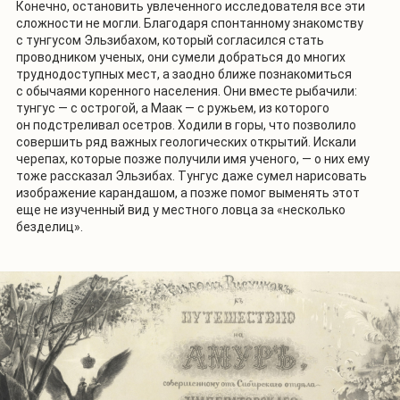
Конечно, остановить увлеченного исследователя все эти
сложности не могли. Благодаря спонтанному знакомству
с тунгусом Эльзибахом, который согласился стать
проводником ученых, они сумели добраться до многих
труднодоступных мест, а заодно ближе познакомиться
с обычаями коренного населения. Они вместе рыбачили:
тунгус — с острогой, а Маак — с ружьем, из которого
он подстреливал осетров. Ходили в горы, что позволило
совершить ряд важных геологических открытий. Искали
черепах, которые позже получили имя ученого, — о них ему
тоже рассказал Эльзибах. Тунгус даже сумел нарисовать
изображение карандашом, а позже помог выменять этот
еще не изученный вид у местного ловца за «несколько
безделиц».