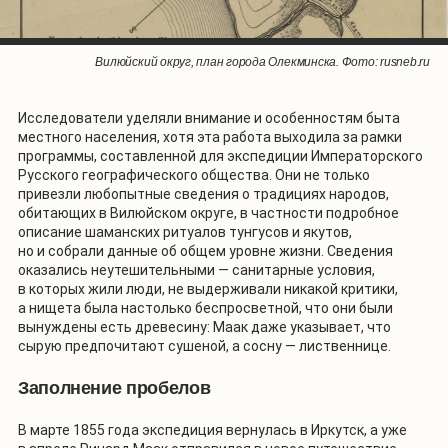
Изотермическая карта, составленная по итогам экспедиции. Фото:
Вилюйский округ, план города Олекминска. Фото: rusneb.ru
rusneb.ru
Исследователи уделяли внимание и особенностям быта
местного населения, хотя эта работа выходила за рамки
программы, составленной для экспедиции Императорского
Русского географического общества. Они не только
привезли любопытные сведения о традициях народов,
обитающих в Вилюйском округе, в частности подробное
описание шаманских ритуалов тунгусов и якутов,
но и собрали данные об общем уровне жизни. Сведения
оказались неутешительными — санитарные условия,
в которых жили люди, не выдерживали никакой критики,
а нищета была настолько беспросветной, что они были
вынуждены есть древесину: Маак даже указывает, что
сырую предпочитают сушеной, а сосну — лиственнице.
Заполнение пробелов
В марте 1855 года экспедиция вернулась в Иркутск, а уже