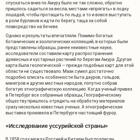
спускаться вниз по Амуру было не так сложно, обратно
пришлось садиться за весла, местами «впрягать» в лодку
лошадей, чтобы протащить по льду, а то и вовсе выступать
в роли бурлаков и идти по берегу, таща за собой
плавсредство на бечеве.
Однако и результаты впечатляли. Помимо богатых
ботанических и зоологических коллекций, в которых были
представлены образцы, ранее неизвестные науке,
исследователи составили карту распространения
древесных и кустарных растений по берегам Амура. Другая
карта была геологической — прежде подобных карт для этой
области не существовало. Маак сумел достаточно
подробно описать особенности быта дауров, гольдов,
манегров и других местных народов, попутно собрав
богатую этнографическую коллекцию. Когда ученый привез
в Петербург все собранные образцы, Географическому
обществу пришлось отрядить на обработку материалов
сразу несколько известных ученых. А этнографическая
выставка произвела в Петербурге настоящий фурор.
«Исследование уссурийской страны»
В 1858 году между Россией и Китаем был подписан