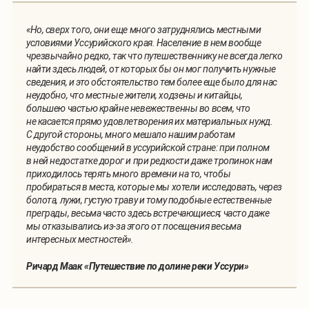
«Но, сверх того, они еще много затруднялись местными
условиями Уссурийского края. Население в нем вообще
чрезвычайно редко, так что путешественнику не всегда легко
найти здесь людей, от которых бы он мог получить нужные
сведения, и это обстоятельство тем более еще было для нас
неудобно, что местные жители, ходзены и китайцы,
большею частью крайне невежественны во всем, что
не касается прямо удовлетворения их материальных нужд.
С другой стороны, много мешало нашим работам
неудобство сообщений в уссурийской стране: при полном
в ней недостатке дорог и при редкости даже тропинок нам
приходилось терять много времени на то, чтобы
пробираться в места, которые мы хотели исследовать, через
болота, лужи, густую траву и тому подобные естественные
преграды, весьма часто здесь встречающиеся; часто даже
мы отказывались из-за этого от посещения весьма
интересных местностей».
Ричард Маак «Путешествие по долине реки Уссури»