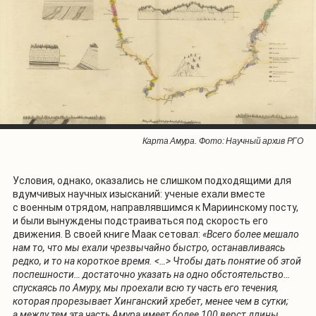
План албазинского укрепления и китайского лагеря. Фото: Научный
Карта Амура. Фото: Научный архив РГО
архив РГО
Условия, однако, оказались не слишком подходящими для
вдумчивых научных изысканий: ученые ехали вместе
с военным отрядом, направлявшимся к Мариинскому посту,
и были вынуждены подстраиваться под скорость его
движения. В своей книге Маак сетовал:
«Всего более мешало
нам то, что мы ехали чрезвычайно быстро, останавливаясь
редко, и то на короткое время. <…> Чтобы дать понятие об этой
поспешности… достаточно указать на одно обстоятельство…
спускаясь по Амуру, мы проехали всю ту часть его течения,
которая прорезывает Хинганский хребет, менее чем в сутки;
а между тем эта часть Амура имеет более 100 верст длины