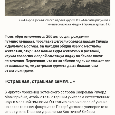
Вид Амура у скалистого берега Дёрки. Из «Альбома рисунков к
путешествию на Амур». Научный архив РГО
4 сентября исполняется 200 лет со дня рождения
путешественника, прославившегося исследованиями Сибири
и Дальнего Востока. Он находил общий язык с местными
жителями, открывал новые виды животных и растений,
изучал геологию и порой сам тянул лодку на бечеве вверх
по течению. Переживал, что из-за обилия задач не сможет все
их выполнить, но ухитрялся сделать даже больше, чем
от него ожидали.
«Страшная, страшная земля…»
В Иркутск уроженец эстонского острова Сааремаа Ричард
Маак прибыл, чтобы стать старшим учителем естественных
наук в местной гимназии. Он только окончил свое обучение
на естественном факультете Петербургского университета
и поступил в Главное управление Восточной Сибири.