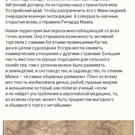
Айгунский договор, по которому наша страна получила
Уссурийский край. Чтобы разграничить его с Маньчжурией,
снарядили военную экспедицию. А совершать научные
открытия вновь отправили Ричарда Маака.
Новая территория выглядела многообещающей со всех
точек зрения. Она открывала возможность активной
торговли с самыми богатыми провинциями Китая,
да и в целом судоходная Уссури могла оживить
коммерческие отношения с другими странами. Большая
часть местности хорошо подходила для сельского
хозяйства, там с успехом можно было развивать
и земледелие, и скотоводство, и садоводство, по словам
Маака — «в самых обширных размерах». Плюс ко всему
местность изобиловала дичью, рыбой, пушным зверем
и женьшенем, который, как полагал ученый, «если
и не найдет употребления в европейской медицине, то,
во всяком случае, может быть предметом выгодного
и обширного торга с китайцами».