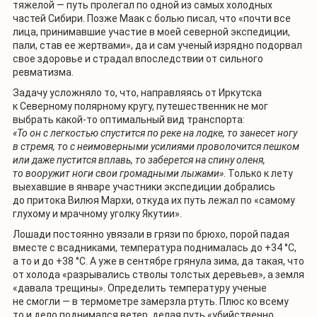
тяжелой — путь пролегал по одной из самых холодных
частей Сибири. Позже Маак с болью писал, что «почти все
лица, принимавшие участие в моей северной экспедиции,
пали, став ее жертвами», да и сам ученый изрядно подорвал
свое здоровье и страдал впоследствии от сильного
ревматизма.
Задачу усложняло то, что, направляясь от Иркутска
к Северному полярному кругу, путешественник не мог
выбрать какой-то оптимальный вид транспорта:
«То он с легкостью спустится по реке на лодке, то занесет ногу
в стремя, то с неимоверными усилиями проволочится пешком
или даже пустится вплавь, то заберется на спину оленя,
то вооружит ноги свои громадными лыжами»
. Только к лету
выехавшие в январе участники экспедиции добрались
до притока Вилюя Мархи, откуда их путь лежал по «самому
глухому и мрачному уголку Якутии».
Лошади постоянно увязали в грязи по брюхо, порой падая
вместе с всадниками, температура поднималась до +34 °С,
а то и до +38 °С. А уже в сентябре грянула зима, да такая, что
от холода «разрывались стволы толстых деревьев», а земля
«давала трещины». Определить температуру ученые
не смогли — в термометре замерзла ртуть. Плюс ко всему
то и дело поднимался ветер, делая путь «убийственно