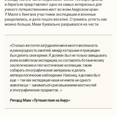
и берега ее представляют одно из самых интересных для
ученого путешественника мест во всем Амурском крае»
.
У Малого Хингана участники экспедиции и военные
разделились, и дело пошло веселее. Стремясь успеть как
можно больше, Маак буквально разрывался на части.
«Столько же почти затрудняли меня многочисленность
и разнородность занятий, между которыми я принужден
был делить свое время. Я должен был не только заведывать
всем хозяйством экспедиции, но составлять ботанические,
зоологические и геогностические коллекции, также
собирать этнографические материалы и делать
метеорологические наблюдения. Наконец, я должен был
еще — так как экспедиция наша не имела ни одного
живописца — заниматься срисовыванием местностей
и этнографических предметов…»
Ричард Маак «Путешествие на Амур»