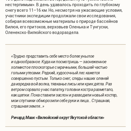
нестерпимым». В день удавалось проходить по глубокому
снегу всего 11–16 км. Но, несмотря на ужасающие условия,
участники экспедиции продолжали свои исследования,
собирая всевозможные материалы о природе бассейнов
Вилюя, его притоков, верховьев Оленька и Тунгуски,
Оленекско-Вилюйского водораздела.
«Трудно представить себе место более унылое
и однообразное. Куда ни посмотришь — заснеженное
холмистое плоскогорье с мрачными, большей частью
голыми утесами. Редкий, худосочный лес кажется
совершенно пустым. Только снег, следы наших оленей
да изредка вой волка, тявканье лисы или крик дятла. Раз
ветром сорвало у нас палатку, головни костра разметало,
как щепки. Пока ставили заслон и разводили новый костер,
мои спутники обморозили себе руки и лица… Страшная,
страшная земля…»
Ричард Маак «Вилюйский округ Якутской области»