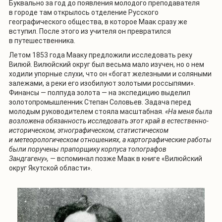
Буквально за год до появления молодого преподавателя
в городе там открылось отделение Русского
географического общества, в которое Маак сразу же
вступил. После этого из учителя он превратился
в путешественника.
Летом 1853 года Мааку предложили исследовать реку
Вилюй. Вилюйский округ был весьма мало изучен, но о нем
ходили упорные слухи, что он «богат железными и соляными
залежами, а реки его изобилуют золотыми россыпями».
Финансы — полпуда золота — на экспедицию выделил
золотопромышленник Степан Соловьев. Задача перед
молодым руководителем стояла масштабная.
«На меня была
возложена обязанность исследовать этот край в естественно-
историческом, этнографическом, статистическом
и метеорологическом отношениях, а картографические работы
были поручены прапорщику корпуса топографов
Зандгагену», —
вспоминал
позже Маак в книге «Вилюйский
округ Якутской области».