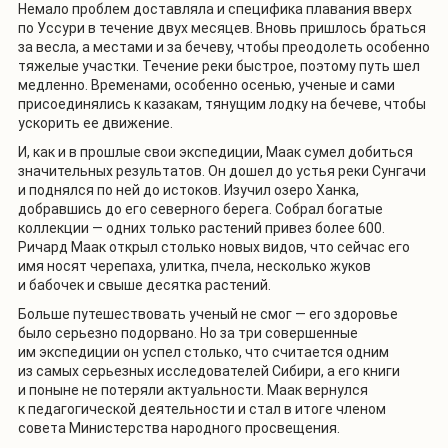
Немало проблем доставляла и специфика плавания вверх
по Уссури в течение двух месяцев. Вновь пришлось браться
за весла, а местами и за бечеву, чтобы преодолеть особенно
тяжелые участки. Течение реки быстрое, поэтому путь шел
медленно. Временами, особенно осенью, ученые и сами
присоединялись к казакам, тянущим лодку на бечеве, чтобы
ускорить ее движение.
И, как и в прошлые свои экспедиции, Маак сумел добиться
значительных результатов. Он дошел до устья реки Сунгачи
и поднялся по ней до истоков. Изучил озеро Ханка,
добравшись до его северного берега. Собрал богатые
коллекции — одних только растений привез более 600.
Ричард Маак открыл столько новых видов, что сейчас его
имя носят черепаха, улитка, пчела, несколько жуков
и бабочек и свыше десятка растений.
Больше путешествовать ученый не смог — его здоровье
было серьезно подорвано. Но за три совершенные
им экспедиции он успел столько, что считается одним
из самых серьезных исследователей Сибири, а его книги
и поныне не потеряли актуальности. Маак вернулся
к педагогической деятельности и стал в итоге членом
совета Министерства народного просвещения.