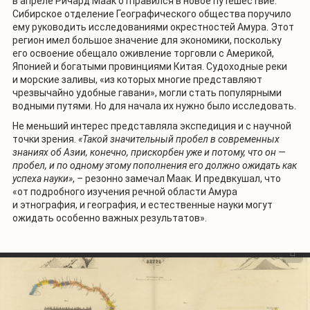
в апреле Ричард Маак отправился в новое путешествие.
Сибирское отделение Географического общества поручило
ему руководить исследованиями окрестностей Амура. Этот
регион имел большое значение для экономики, поскольку
его освоение обещало оживление торговли с Америкой,
Японией и богатыми провинциями Китая. Судоходные реки
и морские заливы, «из которых многие представляют
чрезвычайно удобные гавани», могли стать популярными
водными путями. Но для начала их нужно было исследовать.
Не меньший интерес представляла экспедиция и с научной
точки зрения.
«Такой значительный пробел в современных
знаниях об Азии, конечно, прискорбен уже и потому, что он —
пробел, и по одному этому пополнения его должно ожидать как
успеха науки»
,
–
резонно замечал Маак. И предвкушал, что
«от подробного изучения речной области Амура
и этнография, и география, и естественные науки могут
ожидать особенно важных результатов».
1
/
2