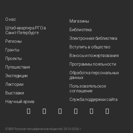
О нас
Магазины
Штаб-квартира РГО в
Библиотека
Санкт‑Петербурге
Электронная библиотека
Регионы
Вступить в общество
Гранты
Взносы и пожертвования
Проекты
Программы лояльности
Путешествия
Обработка персональных
Экспедиции
данных
Лектории
Пользовательское
соглашение
Выставки
Служба поддержки сайта
Научный архив
© ВОО "Русское географическое общество", 2013-2026 г.