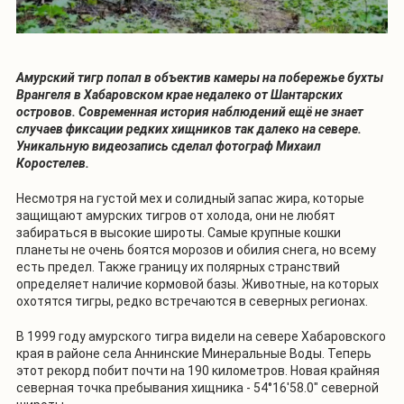
Амурский тигр попал в объектив камеры на побережье бухты
Врангеля в Хабаровском крае недалеко от Шантарских
островов. Современная история наблюдений ещё не знает
случаев фиксации редких хищников так далеко на севере.
Уникальную видеозапись сделал фотограф Михаил
Коростелев.
Несмотря на густой мех и солидный запас жира, которые
защищают амурских тигров от холода, они не любят
забираться в высокие широты. Самые крупные кошки
планеты не очень боятся морозов и обилия снега, но всему
есть предел. Также границу их полярных странствий
определяет наличие кормовой базы. Животные, на которых
охотятся тигры, редко встречаются в северных регионах.
В 1999 году амурского тигра видели на севере Хабаровского
края в районе села Аннинские Минеральные Воды. Теперь
этот рекорд побит почти на 190 километров. Новая крайняя
северная точка пребывания хищника - 54°16'58.0" северной