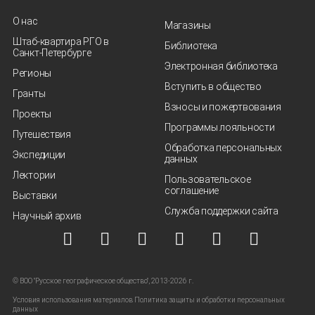
О нас
Магазины
Штаб-квартира РГО в
Библиотека
Санкт‑Петербурге
Электронная библиотека
Регионы
Вступить в общество
Гранты
Взносы и пожертвования
Проекты
Программы лояльности
Путешествия
Обработка персональных
Экспедиции
данных
Лектории
Пользовательское
соглашение
Выставки
Служба поддержки сайта
Научный архив
© ВОО "Русское географическое общество", 2013-2026 г.
Условия использования материалов
Политика защиты и обработки персональных
данных