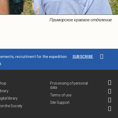
Приморское краевое отделение
Приморское краевое отделение
Приморское краевое отделение
Приморское краевое отделение
Приморское краевое отделение
Приморское краевое отделение
Приморское краевое отделение
ments, recruitment for the expedition.
SUBSCRIBE
a
.
hop
Processing of personal
data
ibrary
Terms of use
igital library
Site Support
oin the Society