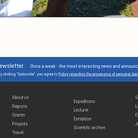
ewsletter.
Once a week - the most interesting news and announce
y clicking "Subscribe", you agree to
Policy regarding the processing of personal dat
About us
S
Expeditions
Regions
L
Lecturer
Grants
D
Exhibition
Projects
J
Scientific archive
Travel