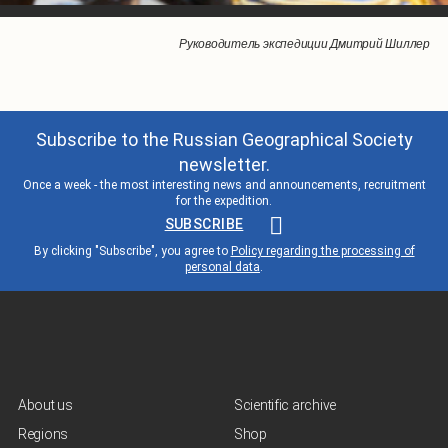
Президент Конфедерации подводной деятельности России Валентин
Дмитрий Шиллер с флагом Конфедерации подводной деятельности
Выступление Президента экспедиционного центра «Арктика» РГО
Вручение флагов от представителей КПП "Респиратор" холдинга
Генеральный директор авиационно-сервисного центра холдинга
Валентин Сташевский передает Дмитрию Шиллеру флаг
Президент экспедиционного центра «Арктика» РГО Владимир Чуков
Конфедерации подводной деятельности России
Руководитель экспедиции Дмитрий Шиллер
"Технодинамика" Олег Васильев
Владимира Чукова
"Технодинамика"
Сташевский
России
Subscribe to the Russian Geographical Society
newsletter.
Once a week - the most interesting news and announcements, recruitment
for the expedition.
SUBSCRIBE
By clicking "Subscribe", you agree to
Policy regarding the processing of
personal data
.
About us
Scientific archive
Regions
Shop