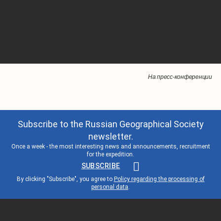
Слева направо: Иван Тягин, Сергей Доля, Александр Железняк
Слева направо: Иван Тягин, Сергей Доля, Александр Железняк
Участники пресс-конференции
На пресс-конференции
На пресс-конференции
Александр Железняк
Сергей Доля
Сергей Доля
Subscribe to the Russian Geographical Society
newsletter.
Once a week - the most interesting news and announcements, recruitment
for the expedition.
SUBSCRIBE
By clicking "Subscribe", you agree to
Policy regarding the processing of
personal data
.