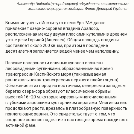
Александр Чибилёв (второй справа) обсуждает с казахстанскими
коллегами маршрут экспедиции. Фото: Дмитрий Грудинин
Внимание учёных Института степи Уро РАН давно
привлекает озёрно-соровая впадина Аралсор,
расположенная между двумя плоскими куполами в древнем
устье реки Горькой (Ащеозек). Общая площадь впадины
составляет около 200 кв. км, при этом в последние
десятилетия заполняется водой менее чем наполовину.
Плоские поверхности соляных куполов сложены
лёссовидными суглинками, образованными во время
трансгрессии Каспийского моря (так называемая
раннехвалынская трансгрессия верхнего плейстоцена).
Обнажения этих пород на восточном, северном и западном
берегах озера-сора образуют классические обрывы
высотой 16–20 м, которые изрезаны многочисленными
глубокими заросшими кустарником оврагами. Многие из них
продолжают расти, врезаясь в платообразную поверхность
прилегающих равнин. Это свидетельствует о том, что
сводовое соляное поднятие в настоящее время находится в
активной фазе.