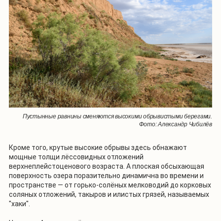
Пустынные равнины сменяются высокими обрывистыми берегами.
Фото: Александр Чибилёв
Кроме того, крутые высокие обрывы здесь обнажают
мощные толщи лёссовидных отложений
верхнеплейстоценового возраста. А плоская обсыхающая
поверхность озера поразительно динамична во времени и
пространстве — от горько-солёных мелководий до корковых
соляных отложений, такыров и илистых грязей, называемых
"хаки".