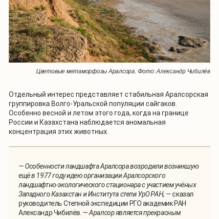
Цветовые метаморфозы Аралсора. Фото: Александр Чибилёв
Отдельный интерес представляет стабильная Аралсорская
группировка Волго-Уральской популяции сайгаков.
Особенно весной и летом этого года, когда на границе
России и Казахстана наблюдается аномальная
концентрация этих животных.
— Особенности ландшафта Аралсора возродили возникшую
ещё в 1977 году идею организации Аралсорского
ландшафтно-экологического стационара с участием учёных
Западного Казахстан и Института степи УрО РАН, —
сказал
руководитель Степной экспедиции РГО академик РАН
Александр Чибилёв.
— Аралсор является прекрасным