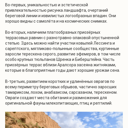
Во-первых, уникальностью и эстетической
привлекательностью рисунка ландшафта, очертаний
береговой линии и извилистых логообразных впадин. Они
хорошо видны с самолёта и на космических снимках.
Во-вторых, наличием платообразных приозёрных
террасовых равнин с разнотравно-злаковой опустыненной
степью. Здесь можно найти участки ковылей Лессинга и
сарептского, мятликово-полынные сообщества, куртинные
заросли терескена серого, развитие эфемеров, в том числе
особо крупных тюльпанов Шренка и Биберштейна. Часть
приозёрных террас вблизи Аралсора засеяна житняками,
которые в благоприятные годы дают хорошие урожаи сена.
В-третьих, развитием коротких и удлинённых оврагов по
всему периметру береговых обрывов, частично заросших
тамариксом, лохом, анабазисом, сарсазаном, терескеном.
Овраги создают места обитания и размножения для
оригинальной фауны млекопитающих, птиц и рептилий.