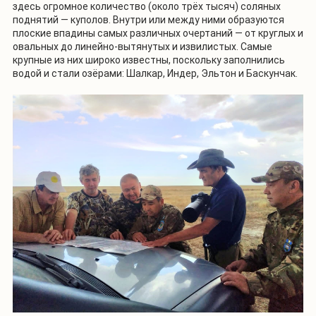
здесь огромное количество (около трёх тысяч) соляных
поднятий — куполов. Внутри или между ними образуются
плоские впадины самых различных очертаний — от круглых и
овальных до линейно-вытянутых и извилистых. Самые
крупные из них широко известны, поскольку заполнились
водой и стали озёрами: Шалкар, Индер, Эльтон и Баскунчак.