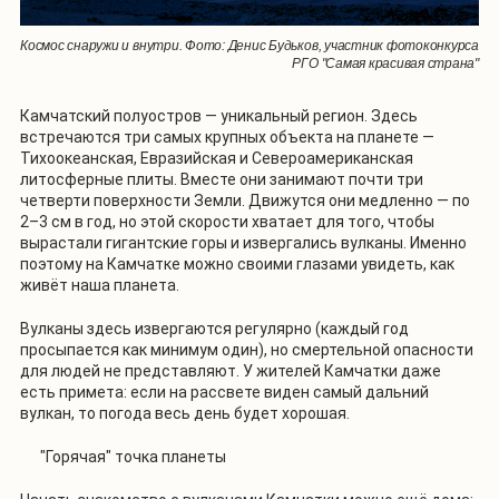
Космос снаружи и внутри. Фото: Денис Будьков, участник фотоконкурса
РГО "Самая красивая страна"
Камчатский полуостров — уникальный регион. Здесь
встречаются три самых крупных объекта на планете —
Тихоокеанская, Евразийская и Североамериканская
литосферные плиты. Вместе они занимают почти три
четверти поверхности Земли. Движутся они медленно — по
2–3 см в год, но этой скорости хватает для того, чтобы
вырастали гигантские горы и извергались вулканы. Именно
поэтому на Камчатке можно своими глазами увидеть, как
живёт наша планета.
Вулканы здесь извергаются регулярно (каждый год
просыпается как минимум один), но смертельной опасности
для людей не представляют. У жителей Камчатки даже
есть примета: если на рассвете виден самый дальний
вулкан, то погода весь день будет хорошая.
"Горячая" точка планеты