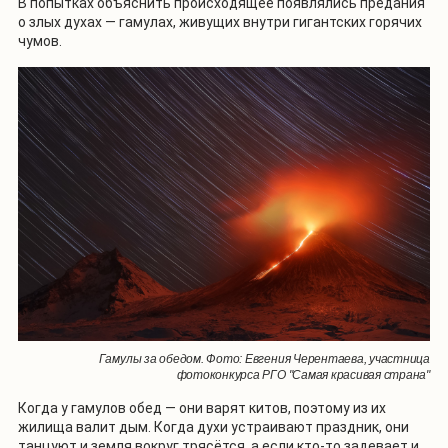
В попытках объяснить происходящее появлялись предания
о злых духах — гамулах, живущих внутри гигантских горячих
чумов.
Гамулы за обедом. Фото: Евгения Черентаева, участница
фотоконкурса РГО "Самая красивая страна"
Когда у гамулов обед — они варят китов, поэтому из их
жилища валит дым. Когда духи устраивают праздник, они
танцуют и земля вокруг трясётся, а если кто-то задевает и