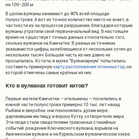
на 100–200 м.
В целом вулканы занимают до 40% всей площади
полуострова. А вот их точное количество никто не знает, в
частности из-за процессов разрушения, благодаря которым
вулканы утратили свой первоначальный вид. В настоящее
время не существует точных данных относительно того,
сколько вулканов на Камчатке. В разных источниках
указываются цифры, колеблющиеся от нескольких сотен до
нескольких тысяч. Большая часть из них давно не
просыпалась. Кстати, в музее "Вулканариум" попытались
составить примерную
карту расположения огненных гор
, на
которой отмечены самые крупные из них.
Кто в вулканах готовит китов?
Первые жители Камчатки — ительмены — поселились в
южной части полуострова примерно 10 тыс. лет назад.
Рыбаки и зверобои, они поклонялись духам моря,
даровавшим им пищу, и ворону Кутху, сотворителю мира.
Эти люди стали свидетелями тревожных стихийных
событий: рождения Ключевского вулкана, взрывов на
Авачинском вулкане и на Курильском вулканическом озере.