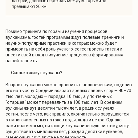
лагерей, дневные переходы между которыми не
превышают 20 км.
Помимо трекинга по горам и изучения процессов
вулканизма, гостей программы ждут полевые тренинги и
научно-популярные практики, в которых можно будет
примерить на себя роль учёного-естествоиспытателя и
внести свой вклад в изучение процессов формирования
нашей планеты.
Сколько живут вулканы?
Возраст вулканов можно сравнить с человеческим, поделив
его на тысячу. Средний возраст зрелых лавовых гор — 40–70
тыс. лет, молодых — порядка 10 тыс., а у почтенных
"старцев" может перевалить за 100 тыс. лет. В среднем
вулканы живут десятки тысяч лет, в редких случаях —
сотни, после чего, как правило, окончательно разрушаются
от многочисленных потоков воды, льда и ветра. Однако
сами очаги магмы, питающие вулканическую систему, могут
существовать миллионы лет, рождая десятки вулканов,
сменяющих друг друга на поверхности.