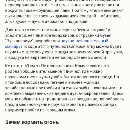
переворачивает котёл с китом, огонь от него растекается
вокруг потоками бушующей лавы. Поэтому ительмены знают
сызмальства: от грозных дымящихся соседей — обиталищ
злых духов — лучше держаться подальше.
Для тех, кто хочет постичь секреты "кухни гамулов" и
убедиться, нет ли в кратерах китов, сотрудники музея
"Вулканариум" разработали
научно-познавательный
маршрут
. В ходе этого путешествия Камчатку можно будет
изучить с трёх ракурсов: с воды во время морской прогулки,
с воздуха на вертолёте и непосредственно с земли.
Кстати, в 40 км от Петропавловска-Камчатского есть
родовая община ительменов "Пимчах", где можно
познакомиться с культурой и бытом коренного народа. На
стойбище воссозданы летнее и зимнее жилища,
хозяйственные постройки для сушки рыбы — юкольники — и
комплекс вырезанных из дерева духов-покровителей. Здесь
можно побывать на традиционных праздниках, попробовать
блюда местной кухни и поучаствовать в разных обрядах,
например пройти по горящим углям.
Зачем кормить огонь