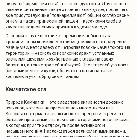
ритуала "кормления огня", а точнее, духа огня. Для начала
шаман в священном танце отгоняет злых духов, после чего
все присутствующие "подкармливают" общий костёр своим
огнём, а также принесённой пищей — кусочками хлеба в
качестве подношения и призыва к удачному году.
Совершить путешествие во времени и побывать на
традиционном корякском стойбище можно в этнодеревне
Авача-Мей, неподалёку от Петропавловска-Камчатского. На
территории — несколько корякских яранг, устланных
оленьими шкурами, хозяйственные склады на сваях —
балаганы, а также трофейный музей. Посетителей угощают
блюдами местной кухни, облачают в национальные
костюмы и учат обрядовым танцам.
Камчатское спа
Природа Камчатки — это следствие активности древних
вулканов, которые не просыпались много тысяч лет.
Высокая геотермальная активность превратила регион в
большой природный спа-комплекс с горячими источниками,
в которых приятно отдохнуть после активного и
насыщенного дня. Наслаждаться великолепными видами,
лёжа в скалистых ваннах, можно круглый год: в термальных