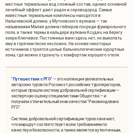
местных термальных вод сложный состав, однако основной
лечебный эффект дают радон и сероводород. Самые
известные термальные комплексы находятся в
Налычевской долине, у Мутновского вулкана — так
называемая Малая долина гейзеров посреди фумарольного
поля, а также термы в кальдере вулкана Ксудач, на берегу
озера Ключевое. Постоянных ванн здесь нет, но выкопать
яму в горячем песке несложно. На основе некоторых
источников строятся целые бальнеологические курортные
зоны, где можно отдохнуть с комфортом хорошего отеля.
"
Путешествия с РГО
" — это коллекция увлекательных
авторских туров по России от российских туроператоров,
которые прошли систему добровольной сертификации —
экспертную оценку специалистами Общества — и
получили отличительный знак качества "Рекомендовано
РГО".
Система добровольной сертификации туров означает,
что маршрут соответствует всем требованиям по
качеству и безопасности, а также является аутентичным,