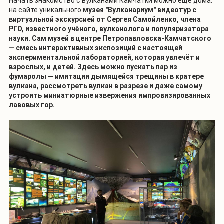
Начать знакомство с вулканами Камчатки можно ещё дома:
на сайте уникального
музея "Вулканариум" видеотур с
виртуальной экскурсией от Сергея Самойленко, члена
РГО, известного учёного, вулканолога и популяризатора
науки. Сам музей в центре Петропавловска-Камчатского
— смесь интерактивных экспозиций с настоящей
экспериментальной лабораторией, которая увлечёт и
взрослых, и детей. Здесь можно пускать пар из
фумаролы — имитации дымящейся трещины в кратере
вулкана, рассмотреть вулкан в разрезе и даже самому
устроить миниатюрные извержения импровизированных
лавовых гор.