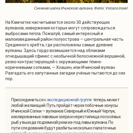
Снежная шапка Ичинского вулкана. Фото: Volcano.travel
На Камчатке насчитывается около 30 действующих
вулканов, извержения которых могут сопровождаться
выбросами пепла. Пожалуй, самый интересный и
малоизведанный район полуострова — центральная часть
Срединного хребта, где расположены самые древние
вулканы. Здесь гордо возвышается над облаками
огнедышащий сфинкс с необычной белоснежной вершиной,
резко контрастирующей с окружающими тёмно-
коричневыми сопками, — Хоашен, или Ичинский вулкан.
Разгадать его запутанные загадки учёные пытаются до сих
пор.
Присоединиться
к экспедиционной группе
теперь может
любой желающий. Путь пройдёт через побочные конусы
Ичинской Сопки — вулканов Северный и Южный Черпук,
изолированные лавовые озёра и нерестилища лососёвых
рыб у выхода подземной реки из-под лавы вулкана. По
пути следования будут разбиты несколько палаточных