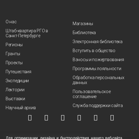
О нас
Магазины
Штаб-квартира РГО в
Библиотека
Санкт‑Петербурге
Электронная библиотека
Регионы
Вступить в общество
Гранты
Взносы и пожертвования
Проекты
Программы лояльности
Путешествия
Обработка персональных
Экспедиции
данных
Лектории
Пользовательское
соглашение
Выставки
Служба поддержки сайта
Научный архив
© ВОО "Русское географическое общество", 2013-2026 г.
Для оптимизации дизайна и быстродействия нашего
веб-сайта