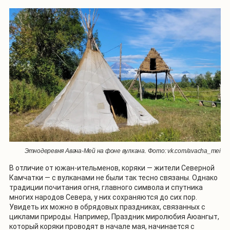
Этнодеревня Авача-Мей на фоне вулкана. Фото: vk.com/avacha_mei
В отличие от южан-ительменов, коряки — жители Северной
Камчатки — с вулканами не были так тесно связаны. Однако
традиции почитания огня, главного символа и спутника
многих народов Севера, у них сохраняются до сих пор.
Увидеть их можно в обрядовых праздниках, связанных с
циклами природы. Например, Праздник миролюбия Аюангыт,
который коряки проводят в начале мая, начинается с