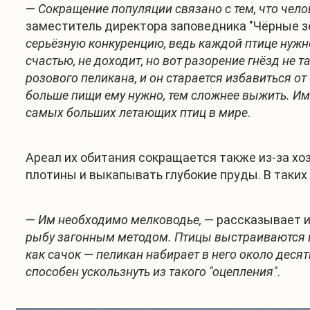
—
Сокращение популяции связано с тем, что чело
заместитель директора заповедника "Чёрные зе
серьёзную конкуренцию, ведь каждой птице нужно
счастью, не доходит, но вот разорение гнёзд не 
розового пеликана, и он старается избавиться о
больше пищи ему нужно, тем сложнее выжить. И
самых больших летающих птиц в мире
.
Ареал их обитания сокращается также из-за хо
плотины и выкапывать глубокие пруды. В таких 
—
Им необходимо мелководье,
— рассказывает и
рыбу загонным методом. Птицы выстраиваются ц
как сачок
—
пеликан набирает в него около десят
способен ускользнуть из такого "оцепления"
.