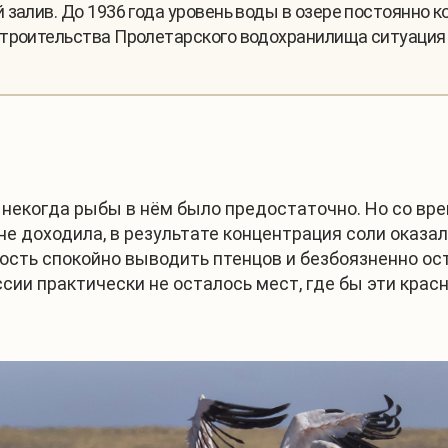
залив. До 1936 года уровень воды в озере постоянно ко
строительства Пролетарского водохранилища ситуация
некогда рыбы в нём было предостаточно. Но со вре
не доходила, в результате концентрация соли оказа
сть спокойно выводить птенцов и безбоязненно ост
ссии практически не осталось мест, где бы эти кра