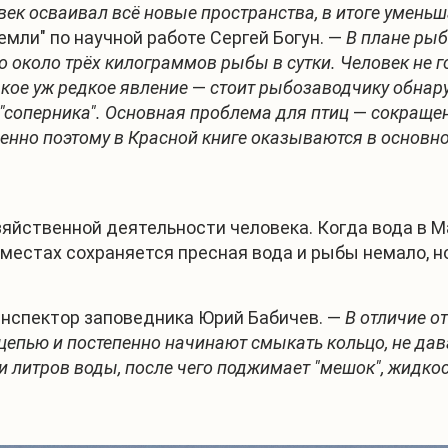
век осваивал всё новые пространства, в итоге умень
мли" по научной работе Сергей Богун. —
В плане ры
 около трёх килограммов рыбы в сутки. Человек не го
такое уж редкое явление
—
стоит рыбозаводчику обнару
т "соперника". Основная проблема для птиц
—
сокращен
менно поэтому в Красной книге оказываются в основ
зяйственной деятельности человека. Когда вода в 
местах сохраняется пресная вода и рыбы немало, но
нспектор заповедника Юрий Бабичев. —
В отличие от
епью и постепенно начинают смыкать кольцо, не дав
и литров воды, после чего поджимает "мешок", жидкос