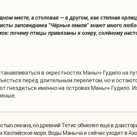
одном месте, а столовая — в другом, как степная орл
исты заповедника "Чёрные земли" знают много любо
мое: почему птицы привязаны к озеру, солёному наст
анавливаться в окрестностях Маныч-Гудило на пу
ъесться перед длительным перелётом, но и остаютс
 гнездиться именно на островах Маныч-Гудило. Их 
лёные.
стью океана, но древний Тетис обмелел ещё в доистори
 и Каспийское моря. Воды Маныча и сейчас уходят в Аз