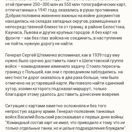
этой причине 250–300 млн из 550 млн топографических карт,
отпечатанных к 1941 году, оказались в руках противника.
Добрая половина жизненно важных на войне документов
находилась на складах западных округов, размещённых в
непосредственной близости от границ: в районе Белостока,
Каунаса, Львова и других крупных городов. А без карт на
фронте – как без глаз: войска не соединить, в наступление
не пойти, нужную дорогу не найти.
Генерал Сергей Штеменко вспоминал, как в 1939 году ему
нужно было срочно доставить пакет к Шепетовской группе
войск – командование изменило задачу. Стоило пересечь
границу с Польшей, как они с проводником заблудились: на
местности дорог оказалось в два раза больше, чем было
отмечено на устаревшей карте. Им повезло найти одинокий
хутор, хозяин которого подсказал маршрут, только
благодаря этому удалось доставить донесение вовремя.
Ситуация с картами заметно осложняла и без того
непростую задачу армии. Генерал-полковник танковых
войск Василий Вольский рассказывал о первых днях войны:
"
Командный состав карт не имел, что приводило к тому, что не
только отдельные танки, но и целые подразделения блуждали"
.