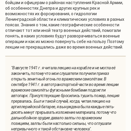
бойцам и офицерам о районах наступления Красной Армии,
об особенностях Днепра и других крупных рек и
возможностях их форсирования, о гидрологии
Ленинградской области и климатических условиях в разных
поясах. Знания о том, какие географические особенности
отличают тот или иной театр военных действий, помогали
понять, в каких условиях будут разворачиваться военные
операции и как их можно повернуть себе на пользу. Поэтому
лекции не прекращались даже во время военных действий.
"В августе 1941 г. я читала лекцию на корабле и не могла её
закончить, потому что мои слушатели получили приказ
открыть зенитный огонь по вражеским самолётам. В
сентябре 1941 г. в автотранспортной части во время лекции
вражеские самолёты фугасными бомбами подожгли
автопарк. Присутствующие бросились тушить пожар, лекция
прервалась. Был и такой случай, когда, читая лекцию на
артиллерийской батарее, я вынуждена была каждые пять-
десять минут прерывать изложение материала, потому что
дальнобойное орудие давало залпы по вражеским
позициям, залпы были настолько сильны, что оглушали
непривычного к такой обстановке человека".