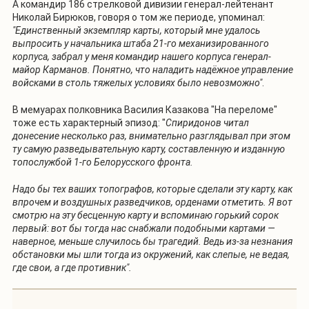
А командир 186 стрелковой дивизии генерал-лейтенант
Николай Бирюков, говоря о том же периоде, упоминал:
"Единственный экземпляр карты, который мне удалось
выпросить у начальника штаба 21-го механизированного
корпуса, забрал у меня командир нашего корпуса генерал-
майор Карманов. Понятно, что наладить надёжное управление
войсками в столь тяжелых условиях было невозможно"
.
В мемуарах полковника Василия Казакова "На переломе"
тоже есть характерный эпизод: "
Спиридонов читал
донесение несколько раз, внимательно разглядывал при этом
ту самую разведывательную карту, составленную и изданную
топослужбой 1-го Белорусского фронта.
Надо бы тех ваших топографов, которые сделали эту карту, как
впрочем и воздушных разведчиков, орденами отметить. Я вот
смотрю на эту бесценную карту и вспоминаю горький сорок
первый: вот бы тогда нас снабжали подобными картами —
наверное, меньше случилось бы трагедий. Ведь из-за незнания
обстановки мы шли тогда из окружений, как слепые, не ведая,
где свои, а где противник".