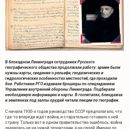
В блокадном Ленинграде сотрудники Русского
географического общества продолжали работу: армии были
нужны карты, сведения о рельефе, геодезических и
гидрологических особенностях местностей, где проходили
бои. Работники РГО издавали брошюры по спецзаданиям
Управления внутренней обороны Ленинграда. Подбирали
необходимую информацию и карты. В госпиталях, блиндажах
и землянках под залпы орудий читали лекции по географии.
С начала 1930-х годов руководство СССР предполагало, что
где-то впереди ждёт война, и старательно готовило к ней
страну. Только вот в одном правительство ошиблось: война
оказалась не на чужой территории, а на своей. Именно по