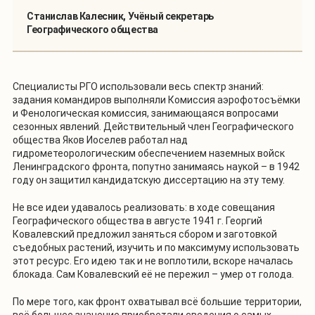
Станислав Калесник, Учёный секретарь
Географического общества
Специалисты РГО использовали весь спектр знаний:
задания командиров выполняли Комиссия аэрофотосъёмки
и Фенологическая комиссия, занимающаяся вопросами
сезонных явлений. Действительный член Географического
общества Яков Иоселев работал над
гидрометеорологическим обеспечением наземных войск
Ленинградского фронта, попутно занимаясь наукой – в 1942
году он защитил кандидатскую диссертацию на эту тему.
Не все идеи удавалось реализовать: в ходе совещания
Географического общества в августе 1941 г. Георгий
Ковалевский предложил заняться сбором и заготовкой
съедобных растений, изучить и по максимуму использовать
этот ресурс. Его идею так и не воплотили, вскоре началась
блокада. Сам Ковалевский её не пережил – умер от голода.
По мере того, как фронт охватывал всё большие территории,