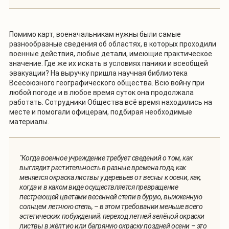
Помимо карт, военачальникам нужны были самые
разнообразные сведения об областях, в которых проходили
военные действия, любые детали, имеющие практическое
значение. Где же их искать в условиях паники и всеобщей
эвакуации? На выручку пришла научная библиотека
Всесоюзного географического общества. Всю войну при
любой погоде и в любое время суток она продолжала
работать. Сотрудники Общества всё время находились на
месте и помогали офицерам, подбирая необходимые
материалы.
"Когда военное учреждение требует сведений о том, как
выглядит растительность в разные времена года, как
меняется окраска листвы у деревьев от весны к осени, как,
когда и в каком виде осуществляется превращение
пестреющей цветами весенней степи в бурую, выжженную
солнцем летнюю степь, – в этом требовании меньше всего
эстетических побуждений; переход летней зелёной окраски
листвы в жёлтую или багряную окраску поздней осени – это