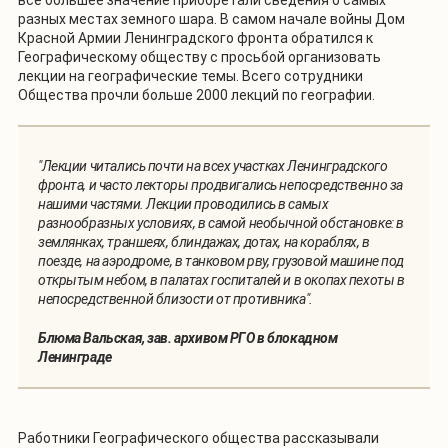
всё большее значение приобретали сведения о самых
разных местах земного шара. В самом начале войны Дом
Красной Армии Ленинградского фронта обратился к
Географическому обществу с просьбой организовать
лекции на географические темы. Всего сотрудники
Общества прочли больше 2000 лекций по географии.
"Лекции читались почти на всех участках Ленинградского
фронта, и часто лекторы продвигались непосредственно за
нашими частями. Лекции проводились в самых
разнообразных условиях, в самой необычной обстановке: в
землянках, траншеях, блиндажах, дотах, на кораблях, в
поезде, на аэродроме, в танковом рву, грузовой машине под
открытым небом, в палатах госпиталей и в окопах пехоты в
непосредственной близости от противника".
Блюма Вальская, зав. архивом РГО в блокадном
Ленинграде
Работники Географического общества рассказывали