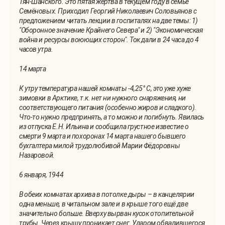
Тян-Шанского. Это пятая жертва в текущем году в семье
Семёновых. Приходил Георгий Николаевич Соловьянов с
предложением читать лекции в госпиталях на две темы: 1)
"Оборонное значение Крайнего Севера" и 2) "Экономическая
война и ресурсы воюющих сторон". Ток дали в 24 часа до 4
часов утра.
14 марта
К утру температура нашей комнаты -4,25° С, это уже хуже
зимовки в Арктике, т.к. нет ни нужного снаряжения, ни
соответствующего питания (особенно жиров и сладкого).
Что-то нужно предпринять, а то можно и погибнуть. Явилась
из отпуска Е.Н. Ильина и сообщила грустное известие о
смерти 9 марта и похоронах 14 марта нашего бывшего
бухгалтера милой трудолюбивой Марии Фёдоровны
Назаровой.
6 января, 1944
В обеих комнатах архива в потолке дыры – в канцелярии
одна меньше, в читальном зале и в крыше того ещё две
значительно больше. Вверху вырван кусок отопительной
трубы. Через крышу проникает снег. Ударом обвалившегося