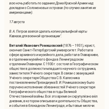
всю ночь работать по заданию Дома Красной Армии над
докладом о Соломоновых островах (по случаю занятия их
американцами).
17 августа
В. А. Петров взялся сделать копию рельефной карты
Кавказа для военной организации".
Виталий Иванович Ромишовский
(1876 – 1951), юрист,
окончил Санкт-Петербургский университет. Работал в
сфере архивного и музейного дела, работал в Главархиве,
в отделении музейного фонда в Ленинградском
отделении Главнауки. С 1930 г. состоял в Географическом
обществе в должности младшего научного сотрудника,
заместителя Учёного секретаря. В связи с эвакуацией
Учёного секретаря Общества С. В. Калесника
постановлением Президиума В. И. Ромишовскому было
поручено исполнение обязанностей Учёного секретаря
Географического общества в годы Великой
Отечественной войны. Всё это время он скрупулёзно вёл
дневник, в котором описывал и деятельность Общества,
и события в блокадном Ленинграде, и бытовые мелочи.