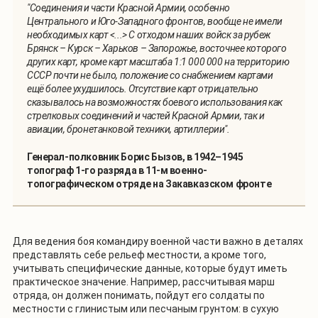
"Соединения и части Красной Армии, особенно
Центрального и Юго-Западного фронтов, вообще не имели
необходимых карт <...> С отходом наших войск за рубеж
Брянск – Курск – Харьков – Запорожье, восточнее которого
других карт, кроме карт масштаба 1:1 000 000 на территорию
СССР почти не было, положение со снабжением картами
ещё более ухудшилось. Отсутствие карт отрицательно
сказывалось на возможностях боевого использования как
стрелковых соединений и частей Красной Армии, так и
авиации, бронетанковой техники, артиллерии".
Генерал-полковник Борис Бызов, в 1942–1945
топограф 1-го разряда в 11-м военно-
топографическом отряде на Закавказском фронте
Для ведения боя командиру военной части важно в деталях
представлять себе рельеф местности, а кроме того,
учитывать специфические данные, которые будут иметь
практическое значение. Например, рассчитывая марш
отряда, он должен понимать, пойдут его солдаты по
местности с глинистым или песчаным грунтом: в сухую