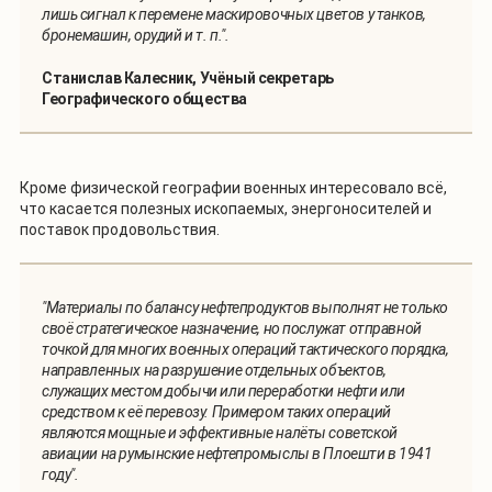
лишь сигнал к перемене маскировочных цветов у танков,
бронемашин, орудий и т. п.".
Станислав Калесник, Учёный секретарь
Географического общества
Кроме физической географии военных интересовало всё,
что касается полезных ископаемых, энергоносителей и
поставок продовольствия.
"Материалы по балансу нефтепродуктов выполнят не только
своё стратегическое назначение, но послужат отправной
точкой для многих военных операций тактического порядка,
направленных на разрушение отдельных объектов,
служащих местом добычи или переработки нефти или
средством к её перевозу. Примером таких операций
являются мощные и эффективные налёты советской
авиации на румынские нефтепромыслы в Плоешти в 1941
году".