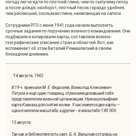
погоду легче идти по плотной глине, чем по сыпучему песку,
а после дождя, наоборот, плотный песок гораздо удобнее,
чем раскисшая, скользкая глина, налипающая на сапоги.
Сотрудники РГО с июня 1941 года начали выполнять
срочные задания по поручению военного командования. Они
подбирали и копировали карты, составляли военно-
географические описания стран и областей. Вот, как
вспоминает об этом Виталий Ромишовский в своём
блокадном дневнике:
"14 августа, 1942
В 19 ч. приехали М. Е. Федосеев, Всеволод Алексеевич
Петров и ещё один товарищ, отрекомендовавший себя
представителем военной организации. Нужна рельефная
карта Кавказа для снятия копии. У нас имеется две карты –
одна в мелком масштабе, а другая – в масштабе 1:80 000.
15 августа
Так как в библиотеке есть свет, Б. А. Вальская осталась на