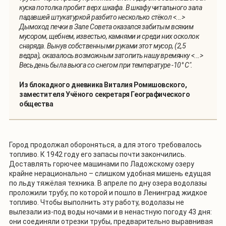
куска потолка пробит верх шкафа. В шкафу читального зала
падавшей штукатуркой разбито несколько стёкол <...>
Дымоход печки в Зале Совета оказался забитым всяким
мусором, щебнем, известью, камнями и среди них осколок
снаряда. Вынув собственными руками этот мусор, (2,5
ведра), оказалось возможным затопить нашу времянку <...>
Весь день была вьюга со снегом при температуре -10° С".
Из блокадного дневника Виталия Ромишовского,
заместителя Учёного секретаря Географического
общества
Город продолжал обороняться, а для этого требовалось
топливо. К 1942 году его запасы почти закончились.
Доставлять горючее машинами по Ладожскому озеру
крайне нерационально – слишком удобная мишень едущая
по льду тяжёлая техника. В апреле по дну озера водолазы
проложили трубу, по которой и пошло в Ленинград жидкое
топливо. Чтобы выполнить эту работу, водолазы не
вылезали из-под воды ночами и в ненастную погоду 43 дня:
они соединяли отрезки трубы, предварительно выравнивая