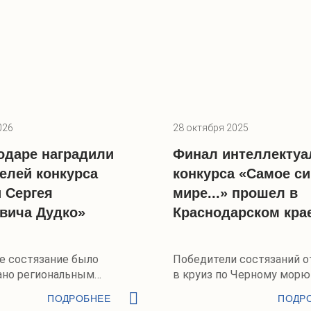
026
28 октября 2025
одаре наградили
Финал интеллектуа
елей конкурса
конкурса «Самое си
 Сергея
мире...» прошел в
вича Дудко»
Краснодарском кра
е состязание было
Победители состязаний о
ано региональным
в круиз по Черному морю
м РГО
ПОДРОБНЕЕ
ПОДР