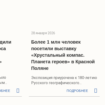
28 января 2026
адили
Более 1 млн человек
рса
посетили выставку
«Хрустальный компас.
»
Планета героев» в Красной
Поляне
было
Экспозиция приурочена к 180-летию
ным
Русского географического
общества
ОБНЕЕ
ПОДРОБНЕЕ