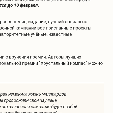
ся до 10 февраля.
просвещение, издание, лучший социально-
явочной кампании все присланные проекты
 авторитетные учёные, известные
онию вручения премии. Авторы лучших
ациональной премии "Хрустальный компас" можно
торая изменила жизнь миллиардов
ивы продолжили свои научные
у эта заявочная кампания будет особой
сь в особенно трудное время
", —