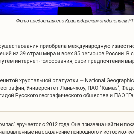
Фото предоставлено Краснодарским отделением Р
 существования приобрела международную известно
ний из 39 стран мира и всех 85 регионов России. В
утём интернет-голосования, свои предпочтения выра
нитой хрустальной статуэтки — National Geographic
географии, Университет Ланьчжоу, ПАО "Камаз", Фёд
гидой Русского географического общества и ПАО "Га
мпас" вручается с 2012 года. Она призвана найти и по
направленные на сохранение природного и историко-кул