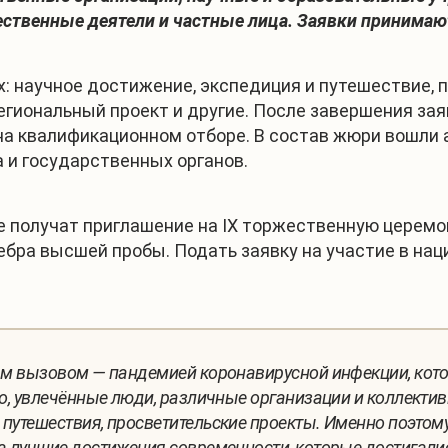
твенные деятели и частные лица. Заявки принимают
: научное достижение, экспедиция и путешествие, 
егиональный проект и другие. После завершения за
на квалификационном отборе. В состав жюри вошли
 и государственных органов.
е получат приглашение на IX торжественную церем
ребра высшей пробы. Подать заявку на участие в н
ным вызовом — пандемией коронавирусной инфекции, ко
это, увлечённые люди, различные организации и коллект
 путешествия, просветительские проекты. Именно поэтом
на лучшие достижения современности, которые достигали