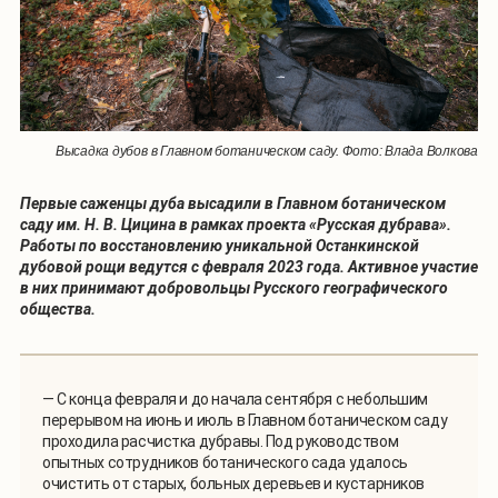
Высадка дубов в Главном ботаническом саду. Фото: Влада Волкова
Первые саженцы дуба высадили в Главном ботаническом
саду им. Н. В. Цицина в рамках проекта «Русская дубрава».
Работы по восстановлению уникальной Останкинской
дубовой рощи ведутся с февраля 2023 года. Активное участие
в них принимают добровольцы Русского географического
общества.
— С конца февраля и до начала сентября с небольшим
перерывом на июнь и июль в Главном ботаническом саду
проходила расчистка дубравы. Под руководством
опытных сотрудников ботанического сада удалось
очистить от старых, больных деревьев и кустарников