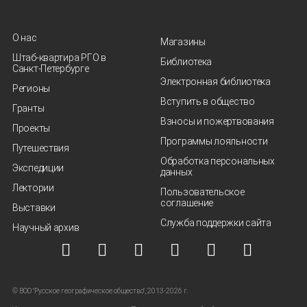
О нас
Магазины
Штаб-квартира РГО в
Библиотека
Санкт‑Петербурге
Электронная библиотека
Регионы
Вступить в общество
Гранты
Взносы и пожертвования
Проекты
Программы лояльности
Путешествия
Обработка персональных
Экспедиции
данных
Лектории
Пользовательское
соглашение
Выставки
Служба поддержки сайта
Научный архив
© ВОО "Русское географическое общество", 2013-2026 г.