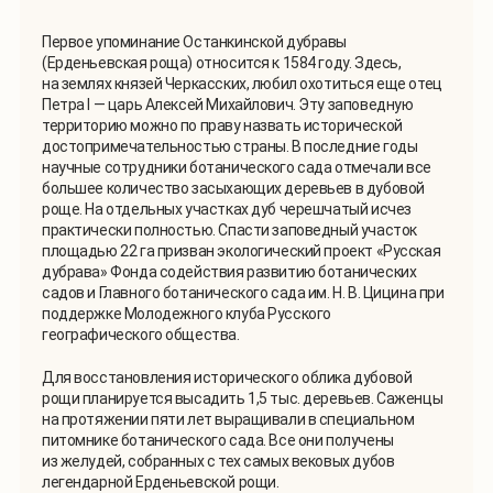
Первое упоминание Останкинской дубравы
(Ерденьевская роща) относится к 1584 году. Здесь,
на землях князей Черкасских, любил охотиться еще отец
Петра I — царь Алексей Михайлович. Эту заповедную
территорию можно по праву назвать исторической
достопримечательностью страны. В последние годы
научные сотрудники ботанического сада отмечали все
большее количество засыхающих деревьев в дубовой
роще. На отдельных участках дуб черешчатый исчез
практически полностью. Спасти заповедный участок
площадью 22 га призван экологический проект «Русская
дубрава» Фонда содействия развитию ботанических
садов и Главного ботанического сада им. Н. В. Цицина при
поддержке Молодежного клуба Русского
географического общества.
Для восстановления исторического облика дубовой
рощи планируется высадить 1,5 тыс. деревьев. Саженцы
на протяжении пяти лет выращивали в специальном
питомнике ботанического сада. Все они получены
из желудей, собранных с тех самых вековых дубов
легендарной Ерденьевской рощи.