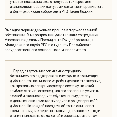
участок площадью около полутора гектаров для
дальнейшей посадки желудей и саженцев черешчатого
дуба, — рассказал доброволец РГО Павел Ложкин.
Высадка первых деревьев прошла в торжественной
обстановке. В мероприятии участвовали сотрудники
Управления делами Президента РФ, добровольцы
Молодежного клуба РГО и студенты Российского
государственного социального университета.
— Перед стартом мероприятия сотрудники
ботанического сада провели инструктаж по высадке
дубочков, так как многие из ребят делали это впервые, —
как правильно согнуть корневую систему, на какой
глубине ставить саженец, как его правильно усыпать
землей и сколько воды требуется юному дереву.
А дальше наша команда высадила в роще первые 30
дубочков. На каждой посадочной точке слышались
комментарии, как через несколько десятков лет люди
станут приводить сюда детей и рассказывать о том