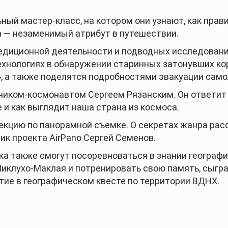
ный мастер-класс, на котором они узнают, как прави
ка — незаменимый атрибут в путешествии.
спедиционной деятельности и подводных исследован
ехнологиях в обнаружении старинных затонувших кор
, а также поделятся подробностями эвакуации само
етчиком-космонавтом Сергеем Рязанским. Он ответит
е и как выглядит наша страна из космоса.
кцию по панорамной съемке. О секретах жанра рас
ик проекта AirPano Сергей Семенов.
а также смогут посоревноваться в знании географи
иклухо-Маклая и потренировать свою память, сыграв
тие в географическом квесте по территории ВДНХ.