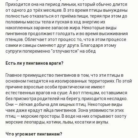
Приходится она на период линьки, который обычно длится
от одного до трёх месяцев. В это время птицы вынуждены
полностью отказаться от приёма пищи, теряя при этом до
половины массы тела и пуская в ход энергию из
накопленных заранее запасов жира. Некоторые виды
пингвинов продолжают голодать и во время высиживания
птенцов. Облегчает этот процесс то, что в этом процессе
самки и самцы сменяют друг друга. Благодаря этому
супруги попеременно "отлучаются" на обед
Есть ли у пингвинов враги?
Главное преимущество пингвинов в том, что эти птицы в
основном гнездятся на изолированных территориях. По этой
причине взрослые особи практически не имеют
естественных врагов на суше. А вот птенцам, оставшимся
без присмотра родителей на берегу, приходится несладко.
Они — лёгкая добыча для хищных птиц. Некоторые виды
чаек даже крадут яйца пингвинов. Зона уязвимости этих
птиц — морские просторы. В воде на них открывают охоту
морские леопарды, котики, львы, косатки и акулы.
Что угрожает пингвинам?