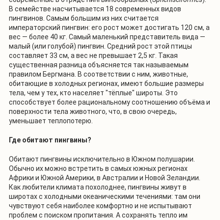
В семействе насчитывается 18 современных видов
пингвинов. Самым большим из них считается
императорский пингвин: его рост может достигать 120 см, а
вес — более 40 кг. Самый маленький представитель вида —
малый (или голубой) пингвин. Средний рост этой птицы
составляет 33 см, а вес не превышает 2,5 кг. Такая
существенная разница объясняется так называемым
правилом Бергмана. В соответствии с ним, животные,
обитающие в холодных регионах, имеют большие размеры
тела, чем у тех, кто населяет "тёплые" широты. Это
способствует более рациональному соотношению объёма и
поверхности тела животного, что, в свою очередь,
уменьшает теплопотерю.
Где обитают пингвины?
Обитают пингвины исключительно в Южном полушарии.
Обычно их можно встретить в самых южных регионах
Африки и Южной Америки, в Австралии и Новой Зеландии.
Как любители климата похолоднее, пингвины живут в
широтах с холодными океаническими течениями: там они
чувствуют себя наиболее комфортно и не испытывают
проблем с поиском пропитания. А сохранять тепло им