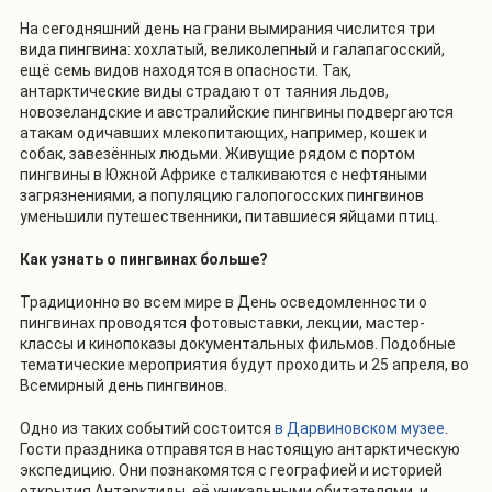
На сегодняшний день на грани вымирания числится три
вида пингвина: хохлатый, великолепный и галапагосский,
ещё семь видов находятся в опасности. Так,
антарктические виды страдают от таяния льдов,
новозеландские и австралийские пингвины подвергаются
атакам одичавших млекопитающих, например, кошек и
собак, завезённых людьми. Живущие рядом с портом
пингвины в Южной Африке сталкиваются с нефтяными
загрязнениями, а популяцию галопогосских пингвинов
уменьшили путешественники, питавшиеся яйцами птиц.
Как узнать о пингвинах больше?
Традиционно во всем мире в День осведомленности о
пингвинах проводятся фотовыставки, лекции, мастер-
классы и кинопоказы документальных фильмов. Подобные
тематические мероприятия будут проходить и 25 апреля, во
Всемирный день пингвинов.
Одно из таких событий состоится
в Дарвиновском музее
.
Гости праздника отправятся в настоящую антарктическую
экспедицию. Они познакомятся с географией и историей
открытия Антарктиды, её уникальными обитателями, и