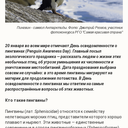
Пингвин - символ Антарктиды. Фото: Дмитрий Резвов, участник
фотоконкурса РГО "Самая красивая страна"
20 января во всем мире отмечают День осведомленности о
пингвинах (Penguin Awareness Day). Главный посыл
экологического праздника — рассказать людям о жизни этих
необычных птиц, об угрозе уменьшения их численности и
уничтожении местообитаний. Дата празднования выбрана
совсем не случайно: в это время пингвины мигрируют на
материк для продолжения потомства. В День
осведомленности о пингвинах мы ответим на самые
распространённые вопросы об этих животных.
Кто такие пингвины?
Пингвины (лат.
Spheniscidae
) относятся к семейству
нелетающих морских птиц, представители которого хорошо
плавают и ныряют. Эти животные — единственные
современные в отряде пингвинообразных (
Sphenisciformes
).