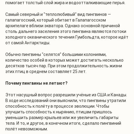
помогает толстый слой жира и водоотталкивающие перья.
Самый северный и "теплолюбивый" вид пингвинов —
галапагосский, который обитает в Галапагосском
архипелаге вблизи экватора. Однако основной причиной
столь дальнего заселения этого пингвина являются потоки
холодного океанического течения Гумбольдта, которое идёт
от самой Антарктиды.
Обычно пингвины "селятся" большими колониями,
количество особей в которых может достигать несколько
десятков тысяч пар. При этом продолжительность жизни
этих птиц в среднем составляет 25 лет.
Почему пингвины не летают?
Этот насущный вопрос разрешили учёные из США и Канады.
В ходе исследований они выяснили, что пингвины утратили
способность к полёту в процессе эволюции. Чтобы
улучшить способность к нырянию, птицам пришлось
уменьшить размер крыльев или же увеличить габариты
тела. И то, и другое, в конечном итоге, сделало пингвиний
полёт невозможным.