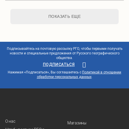
ПОКАЗАТЬ ЕЩЕ
Подписывайтесь на почтовую рассылку РГО, чтобы первыми получать
новости и специальные предложения от Русского географического
общества.
ПОДПИСАТЬСЯ
Нажимая «Подписаться», Вы соглашаетесь с
Политикой в отношении
обработки персональных данных
.
О нас
Магазины