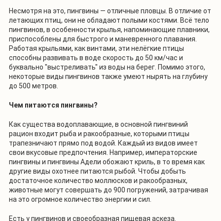
Несмотря на это, пингвины — отличные пловцы. В отличие от
летающих птиц, они не обладают полыми костями. Всё тело
пингвинов, в особенности крылья, напоминающие плавники,
приспособлены для быстрого и маневренного плавания.
Работая крыльями, как винтами, эти нелёгкие птицы
способны развивать в воде скорость до 50 км/час и
буквально "выстреливать" из воды на берег. Помимо этого,
некоторые виды пингвинов также умеют нырять на глубину
до 500 метров.
Чем питаются пингвины?
Как существа водоплавающие, в основной пингвиний
рацион входит рыба и ракообразные, которыми птицы
трапезничают прямо под водой. Каждый из видов имеет
свои вкусовые предпочтения. Например, императорские
пингвины и пингвины Адели обожают криль, в то время как
другие виды охотнее питаются рыбой. Чтобы добыть
достаточное количество моллюсков и ракообразных,
животные могут совершать до 900 погружений, затрачивая
на это огромное количество энергии и сил.
Есть у пингвинов и своеобразная пищевая аскеза.