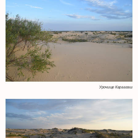
Урочище Караагаш