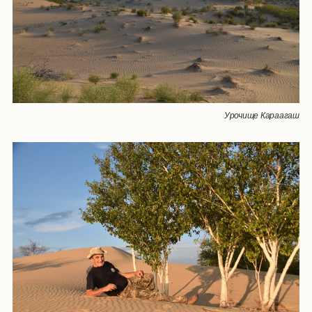
Урочище Караагаш