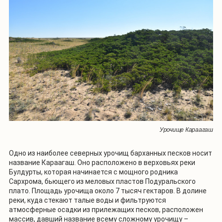
Урочище Караагаш
Одно из наиболее северных урочищ барханных песков носит
название Караагаш. Оно расположено в верховьях реки
Булдурты, которая начинается с мощного родника
Сархрома, бьющего из меловых пластов Подуральского
плато. Площадь урочища около 7 тысяч гектаров. В долине
реки, куда стекают талые воды и фильтруются
атмосферные осадки из прилежащих песков, расположен
массив, давший название всему сложному урочищу –