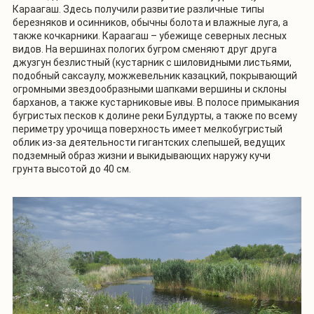
Караагаш. Здесь получили развитие различные типы
березняков и осинников, обычны болота и влажные луга, а
также кочкарники. Караагаш – убежище северных лесных
видов. На вершинах пологих бугром сменяют друг друга
джузгун безлистный (кустарник с шиловидными листьями,
подобный саксаулу, можжевельник казацкий, покрывающий
огромными звездообразными шапками вершины и склоны
барханов, а также кустарниковые ивы. В полосе примыкания
бугристых песков к долине реки Булдурты, а также по всему
периметру урочища поверхность имеет мелкобугристый
облик из-за деятельности гигантских слепышей, ведущих
подземный образ жизни и выкидывающих наружу кучи
грунта высотой до 40 см.