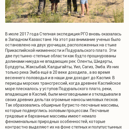
В июле 2017 года Степная экспедиция РГО вновь оказалась
в Западном Казахстане. На этот раз внимание ученых было
остановлено на двух урочищах, расположенных на стыке
Прикаспийской низменности и Подуральского плато. Эти
две пустынно-степные области как будто прошнурованы
долинами никуда не впадающих рек: Оленты, Шидерты,
Булдурты, Жаксыбай, Калдыгайты, Уил, Сагиз, Эмба. Из них
только река Эмба ещё в 20 веке доходила , а во время
весеннего половодья и в наши дни доходит до Каспия. В
периоды морских трансгрессий, когда древнее Каспийское
море плескалось у уступов Подуральского плато, реки,
впадающие в Каспий, были многоводными и откладывали в
своих древних дельтах огромные наносы меловых песков.
Так образовались обширные бугристо-песчаные массивы,
которые подверглись эоловым процессам. Песчаные
грядовые и барханные массивы имеют немало
феноменальных природных особенностей, которые
контрастно выделяют их на фоне степных и полупустынных