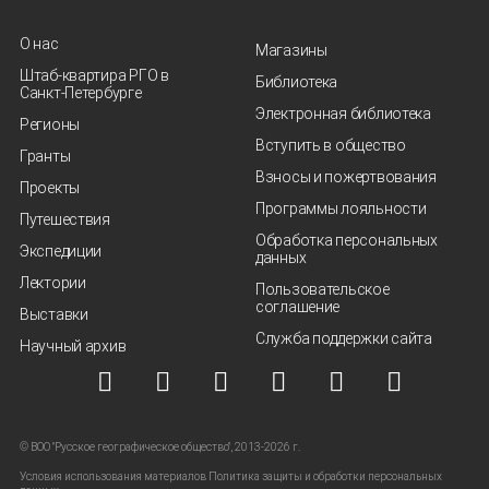
О нас
Магазины
Штаб-квартира РГО в
Библиотека
Санкт‑Петербурге
Электронная библиотека
Регионы
Вступить в общество
Гранты
Взносы и пожертвования
Проекты
Программы лояльности
Путешествия
Обработка персональных
Экспедиции
данных
Лектории
Пользовательское
соглашение
Выставки
Служба поддержки сайта
Научный архив
© ВОО "Русское географическое общество", 2013-2026 г.
Условия использования материалов
Политика защиты и обработки персональных