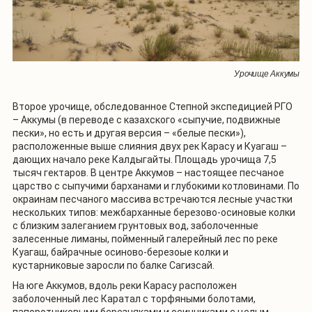
Урочище Аккумы
Второе урочище, обследованное Степной экспедицией РГО
– Аккумы (в переводе с казахского «сыпучие, подвижные
пески», но есть и другая версия – «белые пески»),
расположенные выше слияния двух рек Карасу и Куагаш –
дающих начало реке Калдыгайты. Площадь урочища 7,5
тысяч гектаров. В центре Аккумов – настоящее песчаное
царство с сыпучими барханами и глубокими котловинами. По
окраинам песчаного массива встречаются лесные участки
нескольких типов: межбарханные березово-осиновые колки
с близким залеганием грунтовых вод, заболоченные
залесенные лиманы, пойменный галерейный лес по реке
Куагаш, байрачные осиново-березоые колки и
кустарниковые заросли по балке Сагизсай.
На юге Аккумов, вдоль реки Карасу расположен
заболоченный лес Каратал с торфяными болотами,
папоротниковыми березняками и осинниками с целым