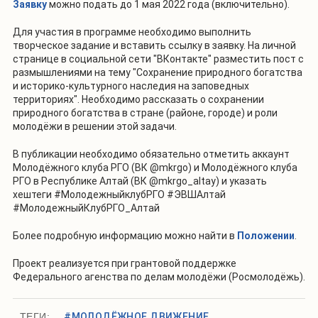
Заявку
можно подать до 1 мая 2022 года (включительно).
Для участия в программе необходимо выполнить
творческое задание и вставить ссылку в заявку. На личной
странице в социальной сети "ВКонтакте" разместить пост с
размышлениями на тему "Сохранение природного богатства
и историко-культурного наследия на заповедных
территориях". Необходимо рассказать о сохранении
природного богатства в стране (районе, городе) и роли
молодёжи в решении этой задачи.
В публикации необходимо обязательно отметить аккаунт
Молодёжного клуба РГО (ВК @mkrgo) и Молодёжного клуба
РГО в Республике Алтай (ВК @mkrgo_altay) и указать
хештеги #МолодежныйклубРГО #ЭВШАлтай
#МолодежныйКлубРГО_Алтай
Более подробную информацию можно найти в
Положении
.
Проект реализуется при грантовой поддержке
Федерального агенства по делам молодёжи (Росмолодёжь).
ТЕГИ:
#МОЛОДЁЖНОЕ ДВИЖЕНИЕ