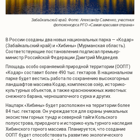
Забайкальский край. Фото: Александр Савченко, участник
фотоконкурса РГО «Самая красивая страна»
В России созданы два новых национальных парка — «Кодар»
(Забайкальский край) и «Хибины» (Мурманская область).
Соответствующие постановления подписал премьер-
министр Российской Федерации Дмитрий Медведев.
Площадь особо охраняемой природной территории (ООПТ)
«Кодар» составит более 490 тыс. гектаров. В национальном
парке будет вестись работа по сохранению высокогорных
ландшафтов массива Кодар, комплексов озёр, историко-
культурных объектов, а также краснокнижных животных:
снежного барана, черношапочного сурка и других.
Нацпарк «Хибины» будет расположен на территории более
84 тыс. гектаров. Он учреждается для охраны уникальных
экосистем горных тундр и северной тайги Кольского
полуострова, природного и историко-культурного наследия
Хибинского горного массива. Планируется, что создание
ООПТ будет способствовать развитию экологического