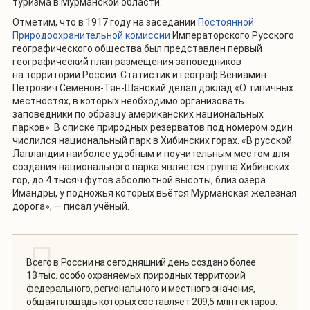
туризма в Мурманской области.
Отметим, что в 1917 году на заседании
Постоянной
Природоохранительной комиссии
Императорского Русского
географического общества был представлен первый
географический план размещения заповедников
на территории России. Статистик и географ Вениамин
Петрович Семенов-Тян-Шанский делал доклад «О типичных
местностях, в которых необходимо организовать
заповедники по образцу американских национальных
парков». В списке природных резерватов под номером один
числился национальный парк в Хибинских горах. «В русской
Лапландии наиболее удобным и поучительным местом для
создания национального парка является группа Хибинских
гор, до 4 тысяч футов абсолютной высоты, близ озера
Имандры, у подножья которых вьётся Мурманская железная
дорога», — писал учёный.
Всего в России на сегодняшний день создано более
13 тыс. особо охраняемых природных территорий
федерального, регионального и местного значения,
общая площадь которых составляет 209,5 млн гектаров.