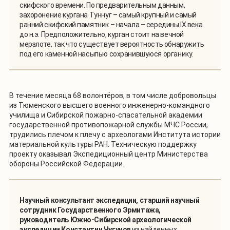
скифского времени. По предварительным данным,
захоронение кургана Туннуг – самый крупный и самый
ранний скифский памятник – начала – середины IX века
до н.э. Предположительно, курган стоит на вечной
мерзлоте, так что существует вероятность обнаружить
под его каменной насыпью сохранившуюся органику.
В течение месяца 68 волонтёров, в том числе добровольцы
из Тюменского высшего военного инженерно-командного
училища и Сибирской пожарно-спасательной академии
государственной противопожарной службы МЧС России,
трудились плечом к плечу с археологами Института истории
материальной культуры РАН. Техническую поддержку
проекту оказывал Экспедиционный центр Министерства
обороны Российской Федерации.
Научный консультант экспедиции, старший научный
сотрудник Государственного Эрмитажа,
руководитель Южно-Сибирской археологической
экспедиции Константин Чугунов
из найденных