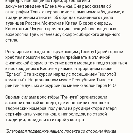
кафедры всеобщей истории, археологии и
документоведения Елена Айыжы. Она рассказала об
этнографии Тувы: о верованиях – шаманизме и буддизме, о
традиционном этикете, об обрядах жизненного цикла
тувинцев России, Монголии и Китая. В свою очередь,
Константин Чугунов прочёл цикл лекций, посвящённых
археологии Тувы и генезису скифо-сибирского звериного
стиля.
Регулярные походы по окружающим Долину Царей горным
хребтам помогли волонтёрам пребывать в отличной
физической форме в течение всего месяца и подготовиться
к восхождению к Висячему камню в природном парке
"Ергаки". Эта экскурсия наряду с посещением "золотой
комнаты" в Национальном музее Республики Тыва – в
рейтинге лучших экскурсий по мнению волонтёров РГО.
Своими силами волонтёры "Туннуга" организовали
заключительный концерт, где исполнили несколько
творческих номеров, получили из рук директора лагеря
сертификаты участников, а напоследок, по старой
традиции, посидели с гитарой у костра.
"Благодаря поддержке нашего проекта со стороны Фонда