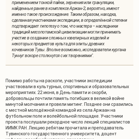
применением тонкой пайки, зернения или грануляции,
найденные ранее в комплексе Аржан-2, вероятно, имеют
именно такое происхождение. Таким образом, находка,
сделанная участниками экспедиции, в определённой степени
подтверждает гипотезу о том, что мастера – наследники
традиций месопотамской цивилизации могли принимать
участие в создании сложных ювелирных изделий и
некоторых предметов культа для элиты древних
кочевников Тувы. Вполне возможно, исследователи кургана
Туннуг вскоре столкнутся с их творениями".
Помимо работы на раскопе, участники экспедиции
участвовали в культурных, спортивных и образовательных
мероприятиях. 22 июня, в День памяти и скорби,
добровольцы почтили память погибших в великой войне
минутой молчания и провели митинг. Позднее они сразились
с местной молодёжной командой из села Аржаан на
футбольном поле и волейбольной площадке. Участники
проекта послушали рекордное число лекций специалистов
ИИМК РАН. Лекцию ребятам прочитала и преподаватель
Тувинского государственного университета, доцент