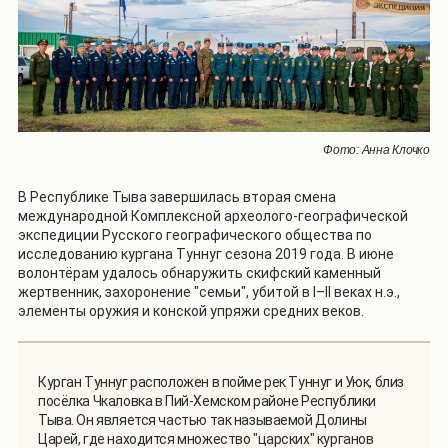
Фото: Анна Клочко
В Республике Тыва завершилась вторая смена
международной Комплексной археолого-географической
экспедиции Русского географического общества по
исследованию кургана Туннуг сезона 2019 года. В июне
волонтёрам удалось обнаружить скифский каменный
жертвенник, захоронение "семьи", убитой в I–II веках н.э.,
элементы оружия и конской упряжи средних веков.
Курган Туннуг расположен в пойме рек Туннуг и Уюк, близ
посёлка Чкаловка в Пий-Хемском районе Республики
Тыва. Он является частью так называемой Долины
Царей, где находится множество "царских" курганов