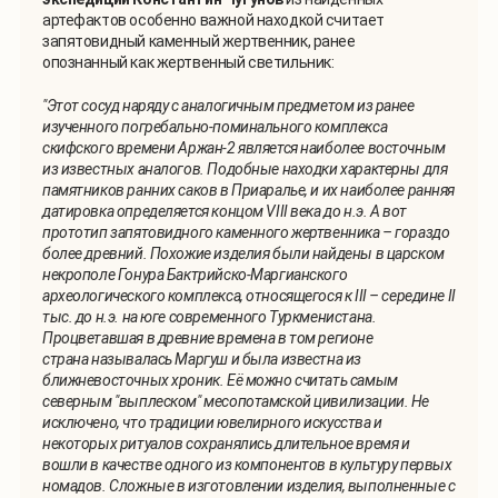
артефактов особенно важной находкой считает
запятовидный каменный жертвенник, ранее
опознанный как жертвенный светильник:
"Этот сосуд наряду с аналогичным предметом из ранее
изученного погребально-поминального комплекса
скифского времени Аржан-2 является наиболее восточным
из известных аналогов. Подобные находки характерны для
памятников ранних саков в Приаралье, и их наиболее ранняя
датировка определяется концом
VIII
века до н.э. А вот
прототип запятовидного каменного жертвенника – гораздо
более древний. Похожие изделия были найдены в царском
некрополе Гонура Бактрийско-Маргианского
археологического комплекса, относящегося к III – середине
II
тыс. до н.э. на юге современного Туркменистана.
Процветавшая в древние времена в том регионе
страна называлась Маргуш и была известна из
ближневосточных хроник. Её можно считать самым
северным "выплеском" месопотамской цивилизации. Не
исключено, что традиции ювелирного искусства и
некоторых ритуалов сохранялись длительное время и
вошли в качестве одного из компонентов в культуру первых
номадов. Сложные в изготовлении изделия, выполненные с