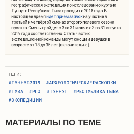
географическая экспедиция по исследованию кургана
Туннуг в Республике Тыва проходит с 2018 года. В
настоящее время
идёт приём заявок
на участие в
третьей и четвёртой сменах второго полевого сезона
проекта. Смены пройдут с 3 по 31 июля и с 3 по 31 августа
2019 года соответственно. Стать частью
экспедиционной команды могут юноши и девушки в
возрасте от 18 до 35 лет (включительно).
ТЕГИ:
#ТУННУГ-2019
#АРХЕОЛОГИЧЕСКИЕ РАСКОПКИ
#ТУВА
#РГО
#ТУННУГ
#РЕСПУБЛИКА ТЫВА
#ЭКСПЕДИЦИИ
МАТЕРИАЛЫ ПО ТЕМЕ