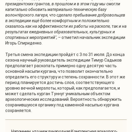
президентских грантов, в прошлом и в этом году мы смогли
капитально обновить материально-техническую базу
волонтёрского лагеря, что сделало пребывание добровольцев
в экспедиции ещё более комфортным и положительно
сказалось как на эффективности их работы на раскопе, так и на
результатах ежедневных образовательных, культурных и
спортивных мероприятий",
– отметил начальник экспедиции
Игорь Спириденко.
Третья смена экспедиции пройдёт с 3 по 31 июля. До конца
сезона научный руководитель экспедиции Тимур Садыков
предполагает раскопать примерно одну десятую часть
основной насыпи кургана, что позволит окончательно
определить его структуру и степень сохранности. В этот же
период планируется достичь слоя, соответствующего
уровню вечной мерзлоты, который, как предполагается, и
может сделать курган Туннуг уникальным объектом
археологических исследований. Вероятность обнаружить
сохранившуюся органику под каменной насыпью кургана
сохраняется.
Напомним, что международная Комплексная археолого-