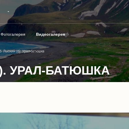
Фотогалерея
Видеогалерея
6. Лыскин (6). Урал-батюшка
(6). УРАЛ-БАТЮШКА