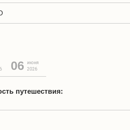
Ю
Вероника Беляева-Сачу
сотрудник МАЭ РАН (Ку
в области этнографии н
исследований сибирског
06
июня
оленеводства народов 
6
2026
погрузят в материальну
кочевников, позволят г
увиденное в путешестви
сть путешествия: