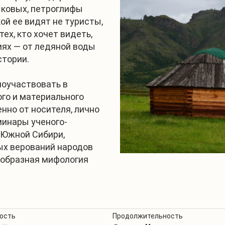
ыковых, петроглифы
ой ее видят не туристы,
ех, кто хочет видеть,
иях — от ледяной воды
стории.
поучаствовать в
ого и материального
нно от носителя, лично
минары ученого-
 Южной Сибири,
х верований народов
ообразная мифология
ость
Продолжительность