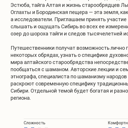
Эстюба, тайга Алтая и жизнь старообрядцев Л
Оглахты и Бородинская пещера — эта земля, как
а исследователи. Приглашаем принять участие т
слышать и ощущать Сибирь во всех ее измерен
озер до шороха тайги и следов тысячелетней и
Путешественники получат возможность лично 
некоторых обрядах, узнать о специфике духовн
мира алтайского старообрядства непосредстве
пообщаться с шаманом. Авторские лекции и се
этнографа, специалиста по шаманизму народов
раскроют современную специфику традиционны
Сибири. Отдельной темой будет богатая и разн
региона.
Сложность
Комфортн