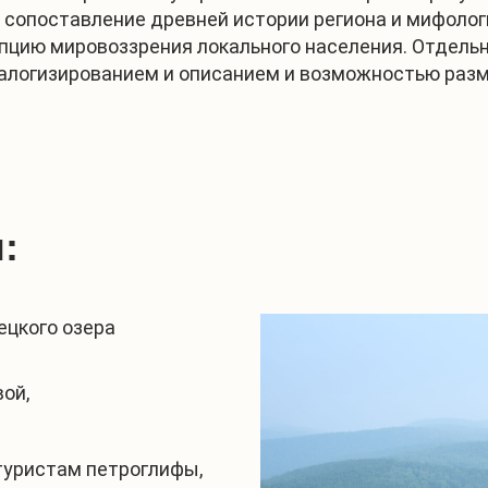
т сопоставление древней истории региона и мифоло
пцию мировоззрения локального населения. Отдель
талогизированием и описанием и возможностью ра
:
ецкого озера
ой,
туристам петроглифы,