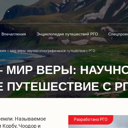
Впечатления
Энциклопедия путешествий РГО
Спецпрое
асия – мир веры: научно-этнографическое путешествие с РГО
– МИР ВЕРЫ: НАУЧНО
 ПУТЕШЕСТВИЕ С Р
 Земли. Называемое
Разработано РГО
 Корбу, Чоодор и