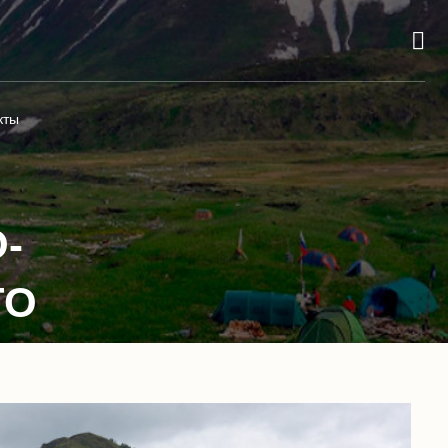
кты
-
ГО