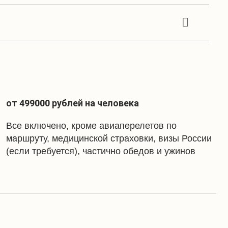
к —
специалист по этнографии, научный
нсткамера), практикующий специалист
ародов Сибири и Дальнего Востока,
от 499000 рублей на человека
о шаманизма и тибетского буддизма,
Южной Сибири. Авторские семинары ученого
Все включено, кроме авиаперелетов по
ю и духовную культуру современных
маршруту, медицинской страховки, визы России
лубже понять и верно интерпретировать
(если требуется), частично обедов и ужинов
и.