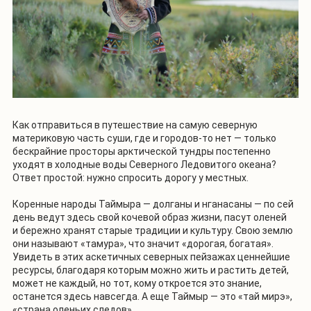
Как отправиться в путешествие на самую северную
материковую часть суши, где и городов-то нет — только
бескрайние просторы арктической тундры постепенно
уходят в холодные воды Северного Ледовитого океана?
Ответ простой: нужно спросить дорогу у местных.
Коренные народы Таймыра — долганы и нганасаны — по сей
день ведут здесь свой кочевой образ жизни, пасут оленей
и бережно хранят старые традиции и культуру. Свою землю
они называют «тамура», что значит «дорогая, богатая».
Увидеть в этих аскетичных северных пейзажах ценнейшие
ресурсы, благодаря которым можно жить и растить детей,
может не каждый, но тот, кому откроется это знание,
останется здесь навсегда. А еще Таймыр — это «тай мирэ»,
«страна оленьих следов».