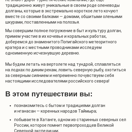
традиционно живут уникальные в своем роде оленеводы
долганы, которые в экстремально короткое лето кочуют
вместе со своими балками — домами, обшитыми оленьими
шкурами, поставленными на полозья.
Мы совершим полное погружение в быт и культуру долган,
примем участие в их кочевье и коральных работах,
доберемся до знаменитого Попигайского метеоритного
кратера и с местными проводниками исследуем
одноименную исчезнувшую деревню.
Мы будем летать на вертолете над тундрой, сплавляться
на лодках по диким рекам, ловить северную рыбу, охотиться
за северным сиянием и непременно почувствуем себя
настоящими исследователями российского севера!
В этом путешествии вы:
познакомитесь с бытом и традициями долган
и нганасан — коренных народов Таймыра;
побываете в Хатанге, одном из старинных северных сел
России, которое помнит первопроходцев Великой
Северной экспедиции;