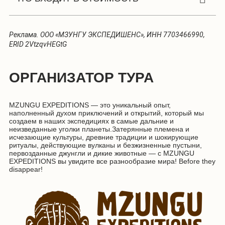
зафрахтованный вертолет МИ-8 или МТ по маршруту
Реклама. ООО «МЗУНГУ ЭКСПЕДИШЕНС», ИНН 7703466990,
Хатанга — Сопочное — Старый Попигай;
ERID
2VtzqvHEGtG
надувные лодки с моторами и пилотами по маршруту
Старый Попигай — Сопочное — стойбище оленеводов;
ОРГАНИЗАТОР ТУРА
рейсовый катер по маршруту Сопочное — Хатанга;
лодка по маршруту Хатанга — поселок Новая — Хатанга
по программе;
MZUNGU EXPEDITIONS — это уникальный опыт,
наполненный духом приключений и открытий, который мы
трансферы в аэропорт и из аэропорта в Хатанге
создаем в наших экспедициях в самые дальние и
(микроавтобус или легковые авто);
неизведанные уголки планеты.Затерянные племена и
исчезающие культуры, древние традиции и шокирующие
транспортное обслуживание по программе в тундре
ритуалы, действующие вулканы и безжизненные пустыни,
(вездеходы, упряжки);
первозданные джунгли и дикие животные — с MZUNGU
EXPEDITIONS вы увидите все разнообразие мира! Before they
проживание в гостинице 4* в Хатанге (двухместное
disappear!
размещение);
проживание в стойбище долган в балках (совместно);
проживание в палатках (двухместное размещение) или
в деревенском доме (совместно);