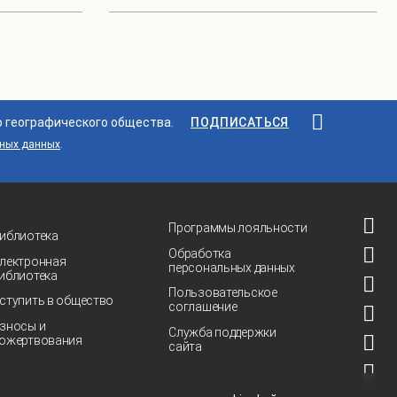
о географического общества.
ПОДПИСАТЬСЯ
ьных данных
.
Программы лояльности
иблиотека
Обработка
лектронная
персональных данных
иблиотека
Пользовательское
ступить в общество
соглашение
зносы и
Служба поддержки
ожертвования
сайта