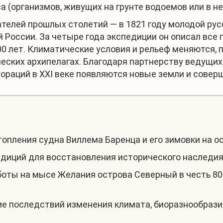
 (организмов, живущих на грунте водоемов или в не
телей прошлых столетий — в 1821 году молодой ру
 России. За четыре года экспедиции он описал все
0 лет. Климатические условия и рельеф меняются, 
ческих архипелагах. Благодаря партнерству ведущи
ораций в XXI веке появляются новые земли и совер
опления судна Виллема Баренца и его зимовки на о
едиций для восстановления исторического наследия
оты на мысе Желания острова Северный в честь 80
е последствий изменения климата, биоразнообразия