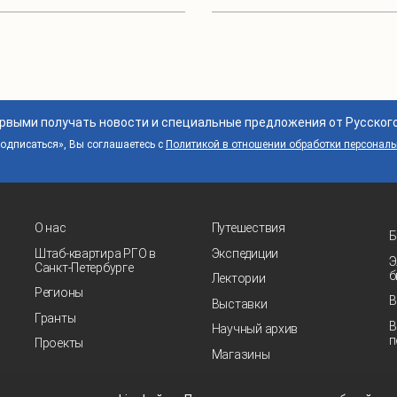
ервыми получать новости и специальные предложения от Русског
дписаться», Вы соглашаетесь с
Политикой в отношении обработки персонал
О нас
Путешествия
Б
Штаб-квартира РГО в
Экспедиции
Э
Санкт‑Петербурге
б
Лектории
Регионы
В
Выставки
Гранты
В
Научный архив
п
Проекты
Магазины