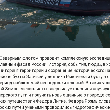
Северным флотом проводит комплексную экспедицию
лавный фасад России. История, события, люди», в х
ниторинг территорий и сохранение исторического на
айоне бухты Заячьей у ледника Рыкачева и бухту в 
 период наблюдений непродолжительный. В таких ус
овой Земле специалисты впервые установили научн
орского пути и получать новые данные о природе 
их путешествий Федора Литке, Федора Розмыслова,
рских путей учеными проводились гидрографические