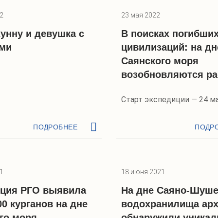
2
23 мая 2022
унну и девушка с
В поисках погибши
ами
цивилизаций: на дн
Саянского моря
возобновляются ра
Старт экспедиции — 24 м
ПОДРОБНЕЕ
ПОДР
1
18 июня 2021
ция РГО выявила
На дне Саяно-Шуше
00 курганов на дне
водохранилища арх
го моря
обнаружили уникал