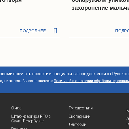
захоронение мальч
ПОДРОБНЕЕ
ПОДР
ервыми получать новости и специальные предложения от Русског
дписаться», Вы соглашаетесь с
Политикой в отношении обработки персонал
О нас
Путешествия
Б
Штаб-квартира РГО в
Экспедиции
Э
Санкт‑Петербурге
б
Лектории