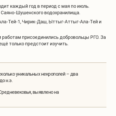
ит каждый год в период с мая по июль.
ве Саяно-Шушенского водохранилища.
Ала-Тей-1, Чирик-Даш, Ыттыг-Аттыг-Ала-Тей и
им работам присоединились добровольцы РГО. За
ещё только предстоит изучить.
есколько уникальных некрополей
–
два
о н.э.
 Средневековья, выявлено на