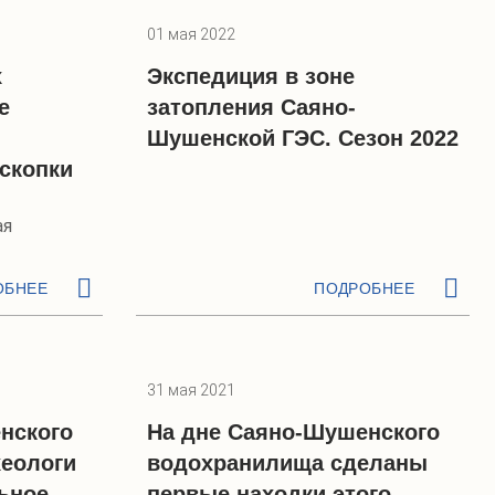
01 мая 2022
х
Экспедиция в зоне
е
затопления Саяно-
Шушенской ГЭС. Сезон 2022
скопки
ая
ОБНЕЕ
ПОДРОБНЕЕ
31 мая 2021
нского
На дне Саяно-Шушенского
еологи
водохранилища сделаны
ьное
первые находки этого