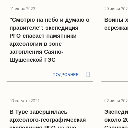
01 июня 2023
29 июня 202
"Смотрю на небо и думаю о
Воины х
правителе": экспедиция
серёжк
РГО спасает памятники
археологии в зоне
затопления Саяно-
Шушенской ГЭС
ПОДРОБНЕЕ
03 августа 2021
02 июля 202
В Туве завершилась
Экспеди
археолого-географическая
около 2
экспедиция РГО на дне
Саянско