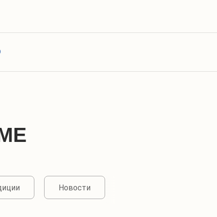
О
МЕ
диции
Новости