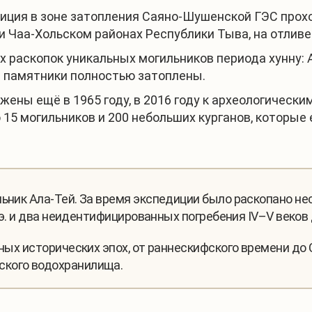
ция в зоне затопления Саяно-Шушенской ГЭС проход
 и Чаа-Хольском районах Республики Тыва, на отли
 раскопок уникальных могильников периода хунну: 
ти памятники полностью затоплены.
жены ещё в 1965 году, в 2016 году к археологическ
15 могильников и 200 небольших курганов, которые 
ьник Ала-Тей. За время экспедиции было раскопано н
н.э. и два неидентифицированных погребения IV–V веков д
чных исторических эпох, от раннескифского времени до
ского водохранилища.