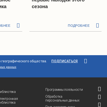
ика
сезона
ОБНЕЕ
ПОДРОБНЕЕ
о географического общества.
ПОДПИСАТЬСЯ
ьных данных
.
Программы лояльности
иблиотека
Обработка
лектронная
персональных данных
иблиотека