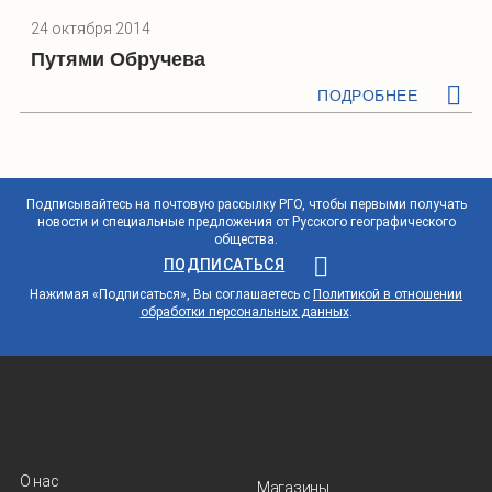
24 октября 2014
Путями Обручева
ПОДРОБНЕЕ
Подписывайтесь на почтовую рассылку РГО, чтобы первыми получать
новости и специальные предложения от Русского географического
общества.
ПОДПИСАТЬСЯ
Нажимая «Подписаться», Вы соглашаетесь с
Политикой в отношении
обработки персональных данных
.
О нас
Магазины