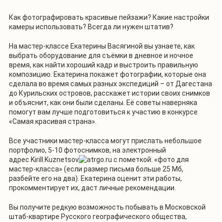
Как фотографировать красивые пейзажи? Какие настройки
камеры использовать? Всегда ли нужен штатив?
На мастер-классе Екатерины Васягиной вы узнаете, как
выбрать оборудование для съёмки в дневное и ночное
время, как найти хороший кадр и выстроить правильную
композицию. Екатерина покажет фотографии, которые она
сделала во время самых разных экспедиций – от Дагестана
до Курильских островов, расскажет истории своих снимков
и объяснит, как они были сделаны. Её советы наверняка
помогут вам лучше подготовиться к участию в конкурсе
«Самая красивая страна».
Все участники мастер-класса могут прислать небольшое
портфолио, 5-10 фотоснимков, на электронный
адрес Kirill.Kuznetsov
rgo.ru с пометкой: «фото для
мастер-класса» (если размер письма больше 25 Мб,
разбейте его на два). Екатерина оценит эти работы,
прокомментирует их, даст личные рекомендации.
Вы получите редкую возможность побывать в Московской
штаб-квартире Русского географического общества,