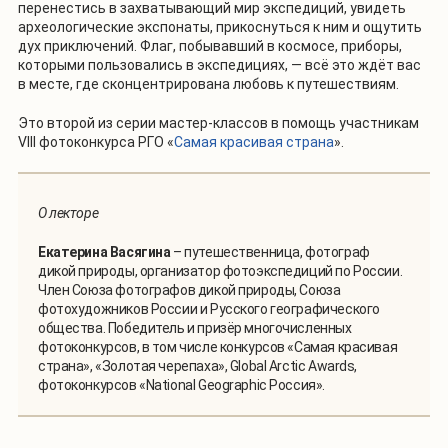
перенестись в захватывающий мир экспедиций, увидеть
археологические экспонаты, прикоснуться к ним и ощутить
дух приключений. Флаг, побывавший в космосе, приборы,
которыми пользовались в экспедициях, — всё это ждёт вас
в месте, где сконцентрирована любовь к путешествиям.
Это второй из серии мастер-классов в помощь участникам
VIII фотоконкурса РГО «
Самая красивая страна
».
О лекторе
Екатерина Васягина
– путешественница, фотограф
дикой природы, организатор фотоэкспедиций по России.
Член Союза фотографов дикой природы, Союза
фотохудожников России и Русского географического
общества. Победитель и призёр многочисленных
фотоконкурсов, в том числе конкурсов «Самая красивая
страна», «Золотая черепаха», Global Arctic Awards,
фотоконкурсов «National Geographic Россия».