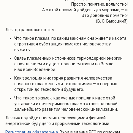
Просто, понятно, вольготно!
А с этой плазмой дойдешь до маразма, — и
Это довольно почетно!
(В. С. Высоцкий)
Лектор расскажет о том:
Что такое плазма, по каким законам она живет и как эта
строптивая субстанция поможет человечеству
выжить.
Связь плазменных источников термоядерной энергии
с появлением и существованием жизни на Земле
и во всей Вселенной.
Как эволюция и история развития человечества
связаны с плазменными технологиями — от первых
открытий до технологий будущего.
Что такое токамак, как ученые пришли к идее этой
установки и почему именно плазма станет основой
дальнейшего развития человеческой цивилизации.
Лекция подойдет всем интересующимся физикой,
энергетикой будущего и прорывными технологиями.
Регистрация обязательна
. Вход в здание РГО по спискам