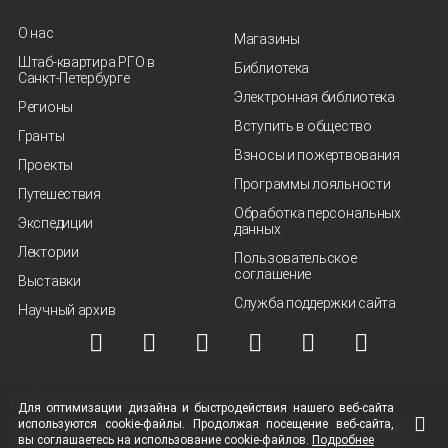
О нас
Магазины
Штаб-квартира РГО в
Библиотека
Санкт‑Петербурге
Электронная библиотека
Регионы
Вступить в общество
Гранты
Взносы и пожертвования
Проекты
Программы лояльности
Путешествия
Обработка персональных
Экспедиции
данных
Лектории
Пользовательское
соглашение
Выставки
Служба поддержки сайта
Научный архив
© ВОО "Русское географическое общество", 2013-2026 г.
Для оптимизации дизайна и быстродействия нашего
веб-сайта
используются
cookie-файлы.
Продолжая посещение
веб-сайта
,
Условия использования материалов
Политика защиты и обработки персональных
вы соглашаетесь на использование
cookie-файлов.
Подробнее
данных