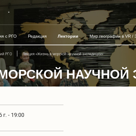
ия с РГО
Редакция
Лектории
Мир географии в VR / 
рий РГО
Лекция «Жизнь в морской научной экспедиции»
 МОРСКОЙ НАУЧНОЙ
г. - 19:00