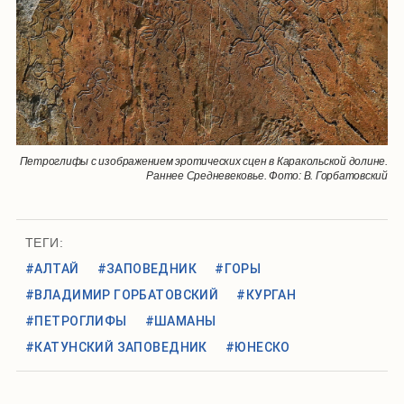
Петроглифы с изображением эротических сцен в Каракольской долине.
Раннее Средневековье. Фото: В. Горбатовский
ТЕГИ:
#АЛТАЙ
#ЗАПОВЕДНИК
#ГОРЫ
#ВЛАДИМИР ГОРБАТОВСКИЙ
#КУРГАН
#ПЕТРОГЛИФЫ
#ШАМАНЫ
#КАТУНСКИЙ ЗАПОВЕДНИК
#ЮНЕСКО