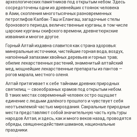
археологических памятников под открытым небом. Здесь
сосредоточены одни из древнейших стоянок человека
в Азии, скопления многотысячных разновременных
петроглифов Калбак-Таш и Елангаш, загадочные стелы
бронзового периода, величественные курганы, в том числе
царские курганы скифского времени, древнетюркские
изваяния и многое другое.
Горный Алтай издавна славится как страна здоровья:
минеральные источники, чистейшие горная вода, воздух,
напоённый запахами хвойных деревьев и горных трав;
обилие лекарственных растений, знаменитый алтайский
мед, мощнейшие лекарственные препараты из пантов —
рогов марала, местного оленя.
Алтай притягивает к себе тайнами древних природных
святилищ — своеобразных храмов под открытым небом.
В таких местах современный человек остро ощущает
единение с людьми далёкого прошлого и чувствует себя
неотъемлемой частью мироз­дания. Сакральные природные
места представляют собой значительную часть культуры
народов Алтая, и здесь, как и много веков назад, проводятся
обряды, священнодействия шаманов, наци­ональные
праздники.