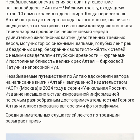
Незабываемые впечатления оставит путешествие
по главной дороге Алтая — Чуйскому тракту, входящему
в топ-10 самых красивых дорог мира. Когда пересекаешь
Алтай по тракту с северо-запада на юго-восток, возникает
ощущение, что смотришь в гигантский калейдоскоп и перед
твоим взором проносится нескончаемая череда
удивительно живописных картин: девственных таёжных
лесов, могучих гор со снежными шапками, голубых лент рек
и бездонных озер, бескрайних золотисто-жёлтых степей
с немыми свидетелями глубокой древности — курганами…
И постоянная близость великих рек Алтая — бирюзовой
Катуни и непокорной Чуи.
Незабываемые путешествия по Алтаю вдохновили автора
на написание книги «Алтай», выпущенной издательством
«АСТ» (Москва) в 2024 году в серии «Уникальная Россия».
Издание насыщено актуализированной информацией
по самым разнообразным достопримечательностям Горного
Алтая и иллюстрировано авторскими фотографиями.
Среди внимательных слушателей лектор по традиции
разыграет призы.