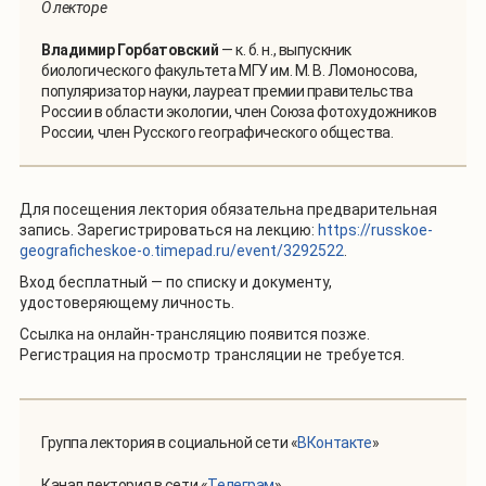
О лекторе
Владимир Горбатовский
— к. б. н., выпускник
биологического факультета МГУ им. М. В. Ломоносова,
популяризатор науки, лауреат премии правительства
России в области экологии, член Союза фотохудожников
России, член Русского географического общества.
Для посещения лектория обязательна предварительная
запись. Зарегистрироваться на лекцию:
https://russkoe-
geograficheskoe-o.timepad.ru/event/3292522
.
Вход бесплатный — по списку и документу,
удостоверяющему личность.
Ссылка на онлайн-трансляцию появится позже.
Регистрация на просмотр трансляции не требуется.
Группа лектория в социальной сети «
ВКонтакте
»
Канал лектория в сети «
Телеграм
»