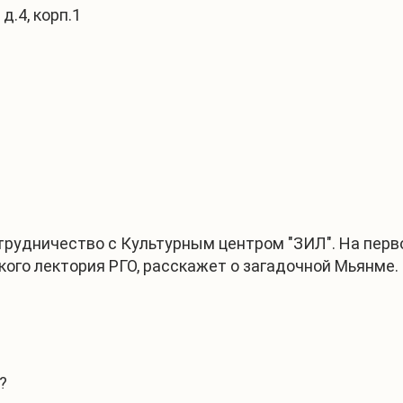
 д.4, корп.1
1
/
5
трудничество с Культурным центром "ЗИЛ". На пер
ого лектория РГО, расскажет о загадочной Мьянме.
?