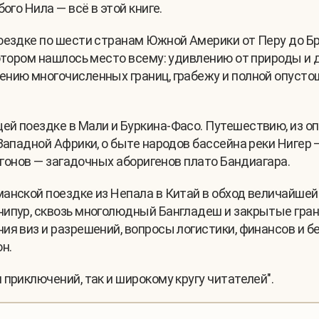
ого Нила — всё в этой книге.
оездке по шести странам Южной Америки от Перу до Бр
котором нашлось место всему: удивлению от природы и
нию многочисленных границ, грабежу и полной опусто
й поездке в Мали и Буркина-Фасо. Путешествию, из оп
Западной Африки, о быте народов бассейна реки Нигер 
догонов — загадочных аборигенов плато Бандиагара.
анской поездке из Непала в Китай в обход величайшей
нипур, сквозь многолюдный Бангладеш и закрытые гран
ия виз и разрешений, вопросы логистики, финансов и б
н.
приключений, так и широкому кругу читателей".