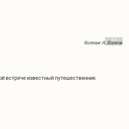
Коллаж: А. Волков
Фото: А. Волков
Фото: А. Волков
Фото: А. Волков
Фото: А. Волков
вой встрече известный путешественник