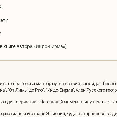
й.
лет?
?
в книге автора «Индо-Бирма»)
 фотограф, организатор путешествий, кандидат биологи
а", "От Лимы до Рио", "Индо-Бирма", член Русского гео
ыходит серия книг. На данный момент выпущено четыре
христианской стране Эфиопии, куда я отправился в од