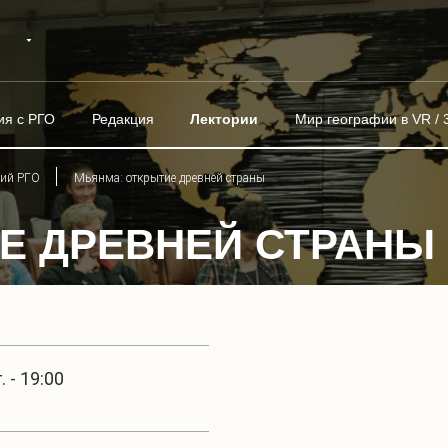
ия с РГО
Редакция
Лектории
Мир географии в VR / 
рий РГО
Мьянма: открытие древней страны
Е ДРЕВНЕЙ СТРАНЫ
 - 19:00