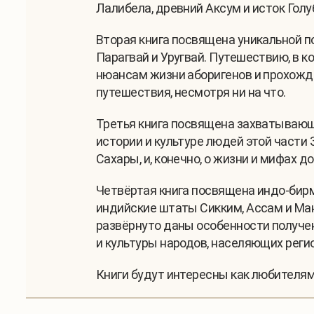
Лалибела, древний Аксум и исток Голуб
Вторая книга посвящена уникальной п
Парагвай и Уругвай. Путешествию, в 
нюансам жизни аборигенов и прохожде
путешествия, несмотря ни на что.
Третья книга посвящена захватывающе
истории и культуре людей этой части 
Сахары, и, конечно, о жизни и мифах 
Четвёртая книга посвящена индо-бирм
индийские штаты Сикким, Ассам и Ма
развёрнуто даны особенности получен
и культуры народов, населяющих регио
Книги будут интересны как любителям 