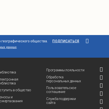
о географического общества.
ПОДПИСАТЬСЯ
ьных данных
.
Программы лояльности
иблиотека
Обработка
лектронная
персональных данных
иблиотека
Пользовательское
ступить в общество
соглашение
зносы и
Служба поддержки
ожертвования
сайта