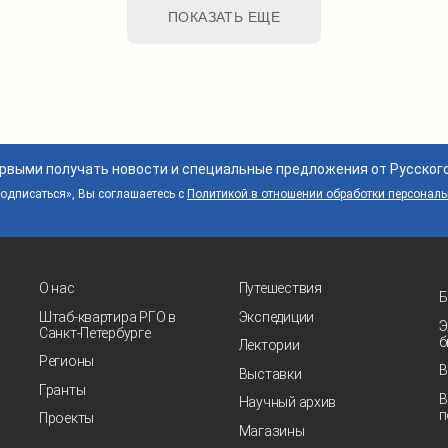
ПОКАЗАТЬ ЕЩЕ
ервыми получать новости и специальные предложения от Русског
дписаться», Вы соглашаетесь с
Политикой в отношении обработки персонал
О нас
Путешествия
Б
Штаб-квартира РГО в
Экспедиции
Э
Санкт‑Петербурге
б
Лектории
Регионы
В
Выставки
Гранты
В
Научный архив
п
Проекты
Магазины