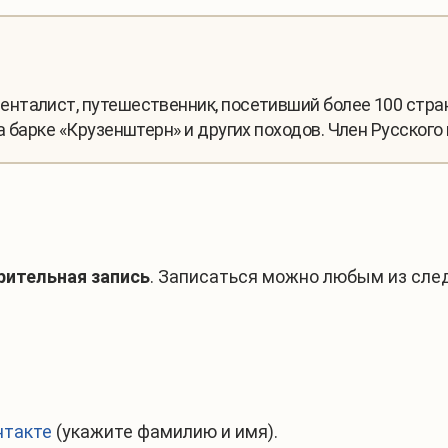
нталист, путешественник, посетивший более 100 стра
 барке «Крузенштерн» и других походов. Член Русского
рительная запись
. Записаться можно любым из сле
нтакте
(укажите фамилию и имя).