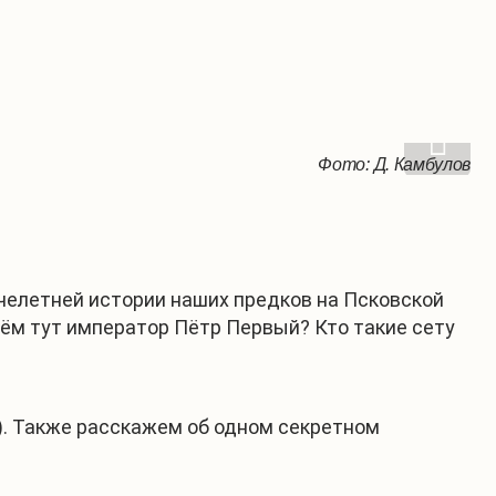
Фото: Д. Камбулов
Даниил Камбулов
ячелетней истории наших предков на Псковской
чём тут император Пётр Первый? Кто такие сету
в). Также расскажем об одном секретном