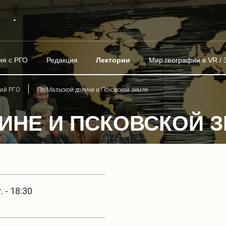
ия с РГО
Редакция
Лектории
Мир географии в VR / 
рий РГО
По Мальской долине и Псковской земле
ИНЕ И ПСКОВСКОЙ 
 - 18:30