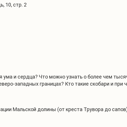
 10, стр. 2
1
/
3
я ума и сердца? Что можно узнать о более чем тыс
северо-западных границах? Кто такие скобари и при 
рмации Мальской долины (от креста Трувора до сапо