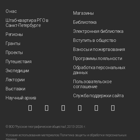
О нас
Магазины
Штаб-квартира РГО в
Библиотека
Санкт‑Петербурге
Электронная библиотека
Регионы
Вступить в общество
Гранты
Взносы и пожертвования
Проекты
Программы лояльности
Путешествия
Обработка персональных
Экспедиции
данных
Лектории
Пользовательское
соглашение
Выставки
Служба поддержки сайта
Научный архив
© ВОО "Русское географическое общество", 2013-2026 г.
Условия использования материалов
Политика защиты и обработки персональных
данных