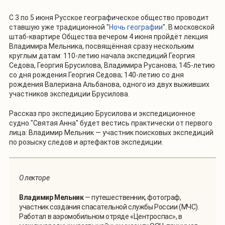
С 3 по 5 июня Русское географическое общество проводит
ставшую уже традиционной "
Ночь географии
". В московской
штаб-квартире Общества вечером 4 июня пройдёт лекция
Владимира Мельника, посвящённая сразу нескольким
круглым датам: 110-летию начала экспедиций Георгия
Седова, Георгия Брусилова, Владимира Русанова; 145-летию
со дня рождения Георгия Седова; 140-летию со дня
рождения Валериана Альбанова, одного из двух выживших
участников экспедиции Брусилова.
Рассказ про экспедицию Брусилова и экспедиционное
судно "Святая Анна" будет вестись практически от первого
лица: Владимир Мельник — участник поисковых экспедиций
по розыску следов и артефактов экспедиции.
О лекторе
Владимир Мельник
— путешественник, фотограф,
участник создания спасательной службы России (МЧС).
Работал в аэромобильном отряде «Центроспас», в