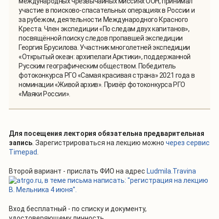
международных чрезвычайных миссиях ООН, принимал
участие в поисково-спасательных операциях в России и
за рубежом, деятельности Международного Красного
Креста. Член экспедиции «По следам двух капитанов»,
посвящённой поиску следов пропавшей экспедиции
Георгия Брусилова. Участник многолетней экспедиции
«Открытый океан: архипелаги Арктики», поддержанной
Русским географическим обществом. Победитель
фотоконкурса РГО «Самая красивая страна» 2021 года в
номинации «Живой архив». Призёр фотоконкурса РГО
«Маяки России».
Для посещения лектория
обязательна предварительная
запись
. Зарегистрироваться на лекцию можно
через сервис
Timepad
.
Второй вариант - прислать ФИО на адрес
Ludmila.Travina
rgo.ru, в теме письма написать: "регистрация на лекцию
В. Мельника 4 июня".
Вход бесплатный - по списку и документу,
удостоверяющему личность.