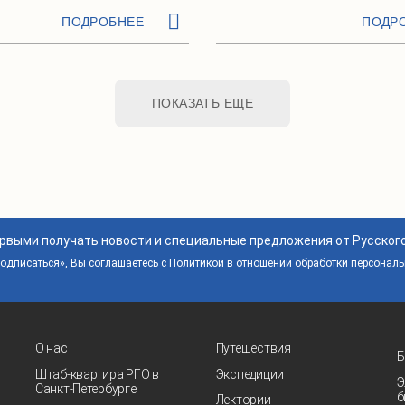
ПОДРОБНЕЕ
ПОДР
ПОКАЗАТЬ ЕЩЕ
ервыми получать новости и специальные предложения от Русског
дписаться», Вы соглашаетесь с
Политикой в отношении обработки персонал
О нас
Путешествия
Б
Штаб-квартира РГО в
Экспедиции
Э
Санкт‑Петербурге
б
Лектории