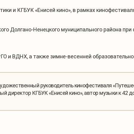
ики и КГБУК «Енисей кино», в рамках кинофестиваля
ого Долгано-Ненецкого муниципального района при
РГО и ВДНХ, а также зимне-весенней образовательн
художественный руководитель кинофестиваля «Путешес
ый директор КГБУК «Енисей кино», автор музыки к 42