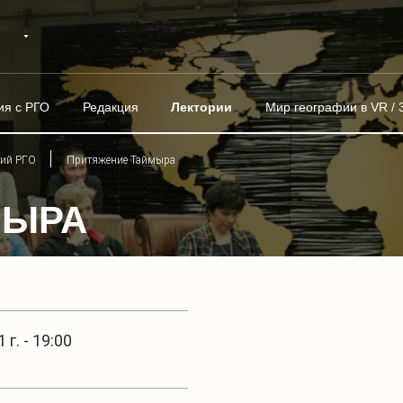
ия с РГО
Редакция
Лектории
Мир географии в VR / 
рий РГО
Притяжение Таймыра
МЫРА
г. - 19:00