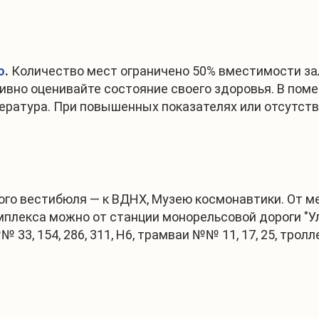
ю
.
Количество мест ограничено 50% вместимости зал
тивно оценивайте состояние своего здоровья. В по
пература. При повышенных показателях или отсутст
ного вестибюля — к ВДНХ, Музею космонавтики. От 
мплекса можно от станции монорельсовой дороги "У
3, 154, 286, 311, Н6, трамваи №№ 11, 17, 25, тролл