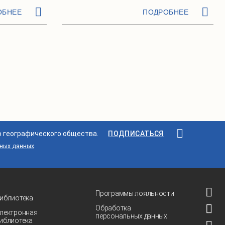
ОБНЕЕ
ПОДРОБНЕЕ
о географического общества.
ПОДПИСАТЬСЯ
ьных данных
.
Программы лояльности
иблиотека
Обработка
лектронная
персональных данных
иблиотека