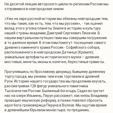
На десятой лекции авторского цикла по регионам России мы
отправимся в новгородские земли.
«Уже на заре русской истории мы обязаны новгородцам тем,
что мы такие, как есть; тем, что мы русские», - так оценил
вклад этого уголка планеты Земля в историю и культуру
нашей страны академик Дмитрий Сергеевич Лихачёв. В
нашем виртуальном путешествии мы совершим погружение
в то далёкое время. В этом нам помогут: посещение самого
древнего каменного храма России - Софийского собора,
расположенного в новгородском Детинце (Кремле);
уникальные артефакты исторического музея – древние
мостовые, монеты, иконы и, конечно, берестяные грамоты…
Прогулявшись по Ярославому дворищу, бывшему древнему
торгу города, мы узнаем, чем и как торговали в древней
Руси. Историю нашего государства мы продолжим изучать,
рассматривая 128 фигур уникального памятника
Тысячелетия России. Былинный богатырь Садко встретит
нас на озере Ильмень, Перун расскажет, как князь Владимир
проводил языческую реформу, а позже повелел сбросить
идол бога-громовержца Перуна в Волхов. Мы ощутим время
в древнейшем Юрьевом монастыре, по преданию,