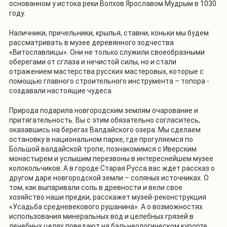
основанном у истока реки Волхов Ярославом Мудрым в 1030
году.
Наличники, причельники, крылья, ставни, коньки мы будем
рассматривать в музее деревянного зодчества
«Витославлицы». Они не только служили своеобразными
оберегами от сглаза и нечистой силы, но и стали
отражением мастерства русских мастеровых, которые с
помощью главного строительного инструмента – топора -
создавали настоящие чудеса.
Природа подарила новгородским землям очарование и
притягательность. Вы с этим обязательно согласитесь,
оказавшись на берегах Валдайского озера. Мы сделаем
остановку в национальном парке, где прогуляемся по
Большой валдайской тропе, познакомимся с Иверским
монастырем и услышим перезвоны в интереснейшем музее
колокольчиков. А в городе Старая Русса вас ждет рассказ о
другом даре новгородской земли – соляных источниках. О
том, как выпаривали соль в древности и вели свое
хозяйство наши предки, расскажет музей-реконструкция
«Усадьба средневекового рушанина». А о возможностях
использования минеральных вод и целебных грязей в
лечебных целях поведают на бальнеологическом курорте