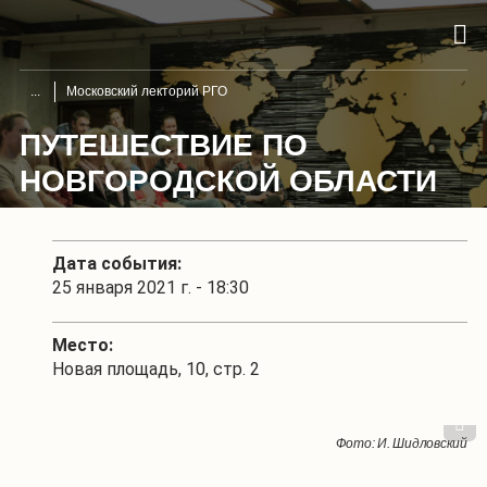
Московский лекторий РГО
ПУТЕШЕСТВИЕ ПО
НОВГОРОДСКОЙ ОБЛАСТИ
Дата события:
25 января 2021 г. - 18:30
Место:
Новая площадь, 10, стр. 2
1
/
3
Фото: И. Шидловский
Фото: И. Шидловский
Фото: И. Шидловский