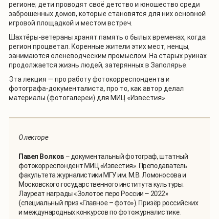
регионе; дети проводят своё детство и юношество среди
заброшенных домов, которые становятся для них основной
игровой площадкой и местом встреч.
Шахтёры-ветераны хранят память о былых временах, когда
регион процветал. Коренные жители этих мест, ненцы,
занимаются оленеводческим промыслом. На старых руинах
продолжается жизнь людей, затерянных в Заполярье.
Эта лекция — про работу фотокорреспондента и
фотографа-документалиста, про то, как автор делал
материалы (фотогалереи) для МИЦ «Известия».
О лекторе
Павел Волков
– документальный фотограф, штатный
фотокорреспондент МИЦ «Известия». Преподаватель
факультета журналистики МГУ им. М.В. Ломоносова и
Московского государственного института культуры.
Лауреат награды «Золотое перо России – 2022»
(специальный приз «Главное – фото»). Призёр российских
и международных конкурсов по фотожурналистике.