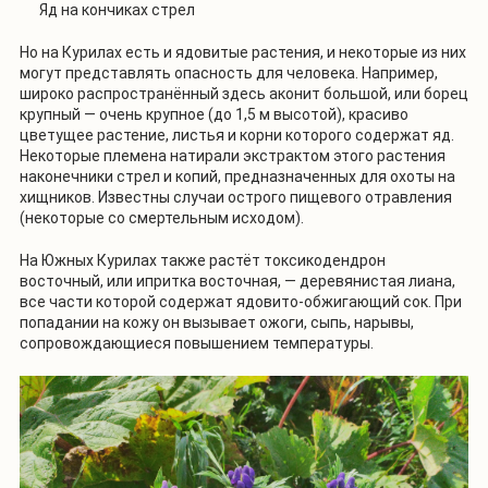
Яд на кончиках стрел
Но на Курилах есть и ядовитые растения, и некоторые из них
могут представлять опасность для человека. Например,
широко распространённый здесь аконит большой, или борец
крупный — очень крупное (до 1,5 м высотой), красиво
цветущее растение, листья и корни которого содержат яд.
Некоторые племена натирали экстрактом этого растения
наконечники стрел и копий, предназначенных для охоты на
хищников. Известны случаи острого пищевого отравления
(некоторые со смертельным исходом).
На Южных Курилах также растёт токсикодендрон
восточный, или ипритка восточная, — деревянистая лиана,
все части которой содержат ядовито-обжигающий сок. При
попадании на кожу он вызывает ожоги, сыпь, нарывы,
сопровождающиеся повышением температуры.