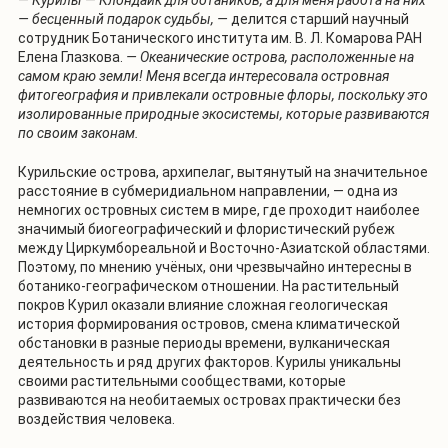
— бесценный подарок судьбы, —
делится старший научный
сотрудник Ботанического института им. В. Л. Комарова РАН
Елена Глазкова.
— Океанические острова, расположенные на
самом краю земли! Меня всегда интересовала островная
фитогеография и привлекали островные флоры, поскольку это
изолированные природные экосистемы, которые развиваются
по своим законам.
Курильские острова, архипелаг, вытянутый на значительное
расстояние в субмеридиальном направлении, — одна из
немногих островных систем в мире, где проходит наиболее
значимый биогеографический и флористический рубеж
между Циркумбореальной и Восточно-Азиатской областями.
Поэтому, по мнению учёных, они чрезвычайно интересны в
ботанико-географическом отношении. На растительный
покров Курил оказали влияние сложная геологическая
история формирования островов, смена климатической
обстановки в разные периоды времени, вулканическая
деятельность и ряд других факторов. Курилы уникальны
своими растительными сообществами, которые
развиваются на необитаемых островах практически без
воздействия человека.