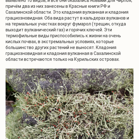
выявлено 10 видов, и все они оказались новыми для Чирпоя,
причём два из них занесены в Красные книги РФ и
Сахалинской области. Это кладония вулканная и кладония
грациозновидная. Оба вида растут в кальдерах вулканов и
на термальных участках вокруг фумарол (трещин, откуда
выходит вулканический газ) и горячих ключей. Эти
термофильные виды приспособились к жизни на очень
кислых почвах, в экстремальных условиях, которые
большинство других растений не выносят. Кладония
грациозновидная и кладония вулканная в Сахалинской
области встречаются только на Курильских островах.