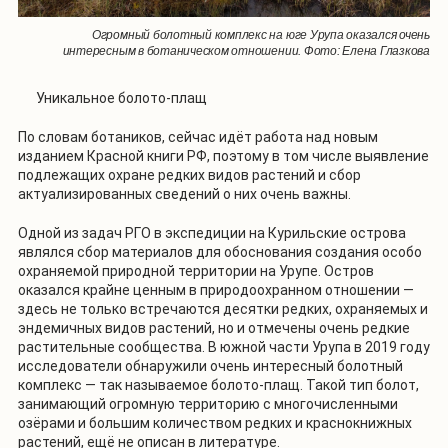
Огромный болотный комплекс на юге Урупа оказался очень
интересным в ботаническом отношении. Фото: Елена Глазкова
Уникальное болото-плащ
По словам ботаников, сейчас идёт работа над новым
изданием Красной книги РФ, поэтому в том числе выявление
подлежащих охране редких видов растений и сбор
актуализированных сведений о них очень важны.
Одной из задач РГО в экспедиции на Курильские острова
являлся сбор материалов для обоснования создания особо
охраняемой природной территории на Урупе. Остров
оказался крайне ценным в природоохранном отношении —
здесь не только встречаются десятки редких, охраняемых и
эндемичных видов растений, но и отмечены очень редкие
растительные сообщества. В южной части Урупа в 2019 году
исследователи обнаружили очень интересный болотный
комплекс — так называемое болото-плащ. Такой тип болот,
занимающий огромную территорию с многочисленными
озёрами и большим количеством редких и краснокнижных
растений, ещё не описан в литературе.