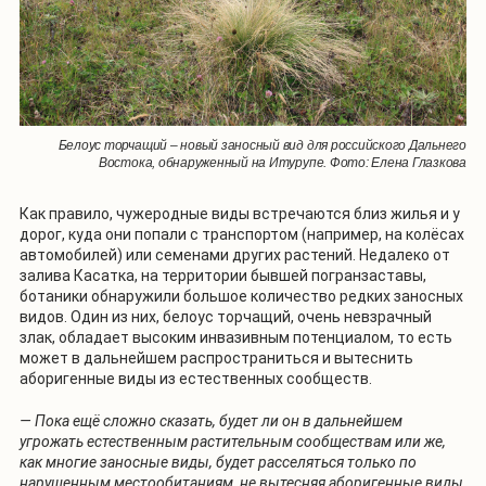
Белоус торчащий – новый заносный вид для российского Дальнего
Востока, обнаруженный на Итурупе. Фото: Елена Глазкова
Как правило, чужеродные виды встречаются близ жилья и у
дорог, куда они попали с транспортом (например, на колёсах
автомобилей) или семенами других растений. Недалеко от
залива Касатка, на территории бывшей погранзаставы,
ботаники обнаружили большое количество редких заносных
видов. Один из них, белоус торчащий, очень невзрачный
злак, обладает высоким инвазивным потенциалом, то есть
может в дальнейшем распространиться и вытеснить
аборигенные виды из естественных сообществ.
— Пока ещё сложно сказать, будет ли он в дальнейшем
угрожать естественным растительным сообществам или же,
как многие заносные виды, будет расселяться только по
нарушенным местообитаниям, не вытесняя аборигенные виды,