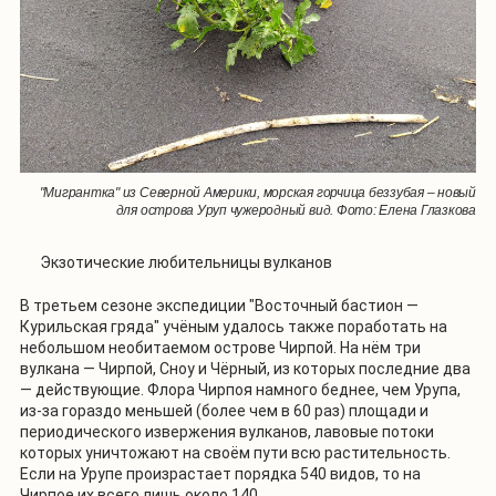
"Мигрантка" из Северной Америки, морская горчица беззубая – новый
для острова Уруп чужеродный вид. Фото: Елена Глазкова
Экзотические любительницы вулканов
В третьем сезоне экспедиции "Восточный бастион —
Курильская гряда" учёным удалось также поработать на
небольшом необитаемом острове Чирпой. На нём три
вулкана — Чирпой, Сноу и Чёрный, из которых последние два
— действующие. Флора Чирпоя намного беднее, чем Урупа,
из-за гораздо меньшей (более чем в 60 раз) площади и
периодического извержения вулканов, лавовые потоки
которых уничтожают на своём пути всю растительность.
Если на Урупе произрастает порядка 540 видов, то на
Чирпое их всего лишь около 140.