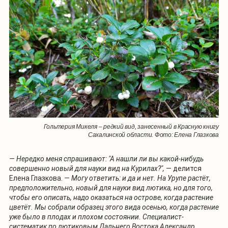
Гольтерия Микеля – редкий вид, занесенный в Красную книгу
Сахалинской области. Фото: Елена Глазкова
— Нередко меня спрашивают: "А нашли ли вы какой-нибудь
совершенно новый для науки вид на Курилах?",
— делится
Елена Глазкова.
— Могу ответить: и да и нет. На Урупе растёт,
предположительно, новый для науки вид лютика, но для того,
чтобы его описать, надо оказаться на острове, когда растение
цветёт. Мы собрали образец этого вида осенью, когда растение
уже было в плодах и плохом состоянии. Специалист-
систематик по лютиковым Дальнего Востока Александр