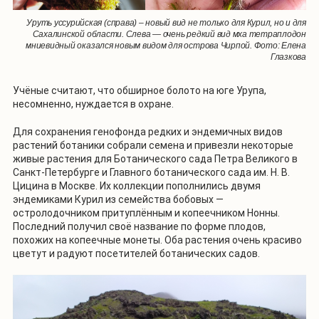
Уруть уссурийская (справа) – новый вид не только для Курил, но и для
Сахалинской области. Слева — очень редкий вид мха тетраплодон
мниевидный оказался новым видом для острова Чирпой. Фото: Елена
Глазкова
Учёные считают, что обширное болото на юге Урупа,
несомненно, нуждается в охране.
Для сохранения генофонда редких и эндемичных видов
растений ботаники собрали семена и привезли некоторые
живые растения для Ботанического сада Петра Великого в
Санкт-Петербурге и Главного ботанического сада им. Н. В.
Цицина в Москве. Их коллекции пополнились двумя
эндемиками Курил из семейства бобовых —
остролодочником притуплённым и копеечником Нонны.
Последний получил своё название по форме плодов,
похожих на копеечные монеты. Оба растения очень красиво
цветут и радуют посетителей ботанических садов.