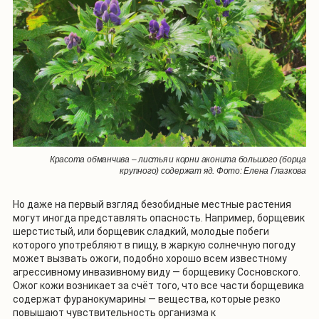
Красота обманчива – листья и корни аконита большого (борца
крупного) содержат яд. Фото: Елена Глазкова
Но даже на первый взгляд безобидные местные растения
могут иногда представлять опасность. Например, борщевик
шерстистый, или борщевик сладкий, молодые побеги
которого употребляют в пищу, в жаркую солнечную погоду
может вызвать ожоги, подобно хорошо всем известному
агрессивному инвазивному виду — борщевику Сосновского.
Ожог кожи возникает за счёт того, что все части борщевика
содержат фуранокумарины — вещества, которые резко
повышают чувствительность организма к