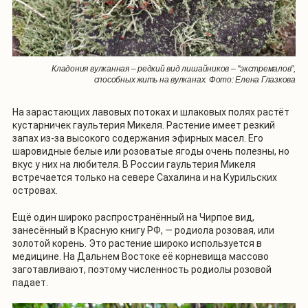
Кладония вулканная – редкий вид лишайников – "экстремалов",
способных жить на вулканах. Фото: Елена Глазкова
На зарастающих лавовых потоках и шлаковых полях растёт
кустарничек гаультерия Микеля. Растение имеет резкий
запах из-за высокого содержания эфирных масел. Его
шаровидные белые или розоватые ягоды очень полезны, но
вкус у них на любителя. В России гаультерия Микеля
встречается только на севере Сахалина и на Курильских
островах.
Ещё один широко распространённый на Чирпое вид,
занесённый в Красную книгу РФ, — родиола розовая, или
золотой корень. Это растение широко используется в
медицине. На Дальнем Востоке её корневища массово
заготавливают, поэтому численность родиолы розовой
падает.