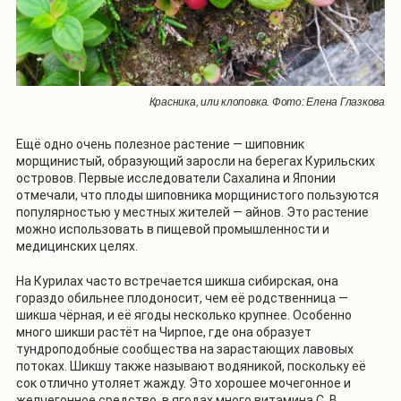
Красника, или клоповка. Фото: Елена Глазкова
Ещё одно очень полезное растение — шиповник
морщинистый, образующий заросли на берегах Курильских
островов. Первые исследователи Сахалина и Японии
отмечали, что плоды шиповника морщинистого пользуются
популярностью у местных жителей — айнов. Это растение
можно использовать в пищевой промышленности и
медицинских целях.
На Курилах часто встречается шикша сибирская, она
гораздо обильнее плодоносит, чем её родственница —
шикша чёрная, и её ягоды несколько крупнее. Особенно
много шикши растёт на Чирпое, где она образует
тундроподобные сообщества на зарастающих лавовых
потоках. Шикшу также называют водяникой, поскольку её
сок отлично утоляет жажду. Это хорошее мочегонное и
желчегонное средство, в ягодах много витамина C. В