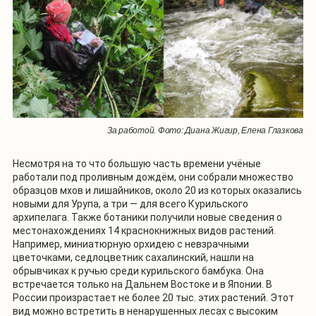
За работой. Фото: Диана Жигир, Елена Глазкова
Несмотря на то что большую часть времени учёные
работали под проливным дождём, они собрали множество
образцов мхов и лишайников, около 20 из которых оказались
новыми для Урупа, а три — для всего Курильского
архипелага. Также ботаники получили новые сведения о
местонахождениях 14 краснокнижных видов растений.
Например, миниатюрную орхидею с невзрачными
цветочками, седлоцветник сахалинский, нашли на
обрывчиках к ручью среди курильского бамбука. Она
встречается только на Дальнем Востоке и в Японии. В
России произрастает не более 20 тыс. этих растений. Этот
вид можно встретить в ненарушенных лесах с высоким