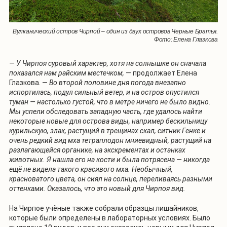
Вулканический остров Чирпой – один из двух островов Черные Братья.
Фото: Елена Глазкова
— У Чирпоя суровый характер, хотя на солнышке он сначала
показался нам райским местечком,
— продолжает Елена
Глазкова. —
Во второй половине дня погода внезапно
испортилась, подул сильный ветер, и на остров опустился
туман — настолько густой, что в метре ничего не было видно.
Мы успели обследовать западную часть, где удалось найти
некоторые новые для острова виды, например бескильницу
курильскую, злак, растущий в трещинах скал, ситник Генке и
очень редкий вид мха тетраплодон мниевидный, растущий на
разлагающейся органике, на экскрементах и останках
животных. Я нашла его на кости и была потрясена — никогда
ещё не видела такого красивого мха. Необычный,
красноватого цвета, он сиял на солнце, переливаясь разными
оттенками. Оказалось, что это новый для Чирпоя вид.
На Чирпое учёные также собрали образцы лишайников,
которые были определены в лабораторных условиях. Было