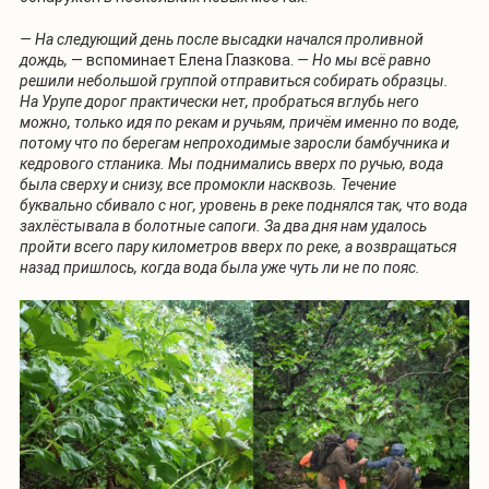
— На следующий день после высадки начался проливной
дождь,
— вспоминает Елена Глазкова.
— Но мы всё равно
решили небольшой группой отправиться собирать образцы.
На Урупе дорог практически нет, пробраться вглубь него
можно, только идя по рекам и ручьям, причём именно по воде,
потому что по берегам непроходимые заросли бамбучника и
кедрового стланика. Мы поднимались вверх по ручью, вода
была сверху и снизу, все промокли насквозь. Течение
буквально сбивало с ног, уровень в реке поднялся так, что вода
захлёстывала в болотные сапоги. За два дня нам удалось
пройти всего пару километров вверх по реке, а возвращаться
назад пришлось, когда вода была уже чуть ли не по пояс.