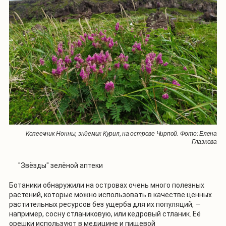
Копеечник Нонны, эндемик Курил, на острове Чирпой. Фото: Елена
Глазкова
"Звёзды" зелёной аптеки
Ботаники обнаружили на островах очень много полезных
растений, которые можно использовать в качестве ценных
растительных ресурсов без ущерба для их популяций, —
например, сосну стланиковую, или кедровый стланик. Её
орешки используют в медицине и пищевой