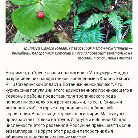
Триллиум Смолла (слева). Плагиогирия Матсумуры (справа) —
редчайший папоротник, который в России произрастает только на
Курилах. Фото: Елена Глазкова
Например, на Урупе нашли плагиогирию Матсумуры — один
из красивейших папоротников, занесённый в Красные книги
РФ и Сахалинской области. Ботаники не исключают, что
курильские популяции этого единственного проникающего в
северные районы представителя тропического рода
папоротников являются реликтовыми, то есть "живыми
ископаемыми", которые сохранились на небольшой
территории. В настоящее время плагиогирия Матсумуры
произрастает только на Урупе, Итурупе и в Японии. Общая
численность этого растения в России не превышает тысячи
экземпляров. На Урупе этот редкий папоротник был
обнаружен в нескольких новых местах.