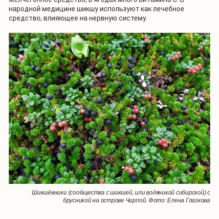
народной медицине шикшу используют как лечебное
средство, влияющее на нервную систему.
Шикшёвники (сообщества с шикшей, или водяникой сибирской) с
брусникой на острове Чирпой. Фото: Елена Глазкова