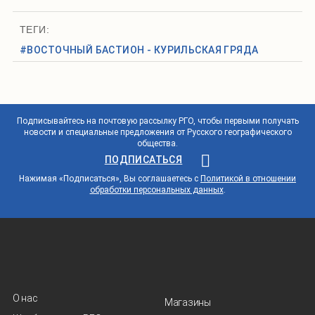
ТЕГИ:
#ВОСТОЧНЫЙ БАСТИОН - КУРИЛЬСКАЯ ГРЯДА
Подписывайтесь на почтовую рассылку РГО, чтобы первыми получать
новости и специальные предложения от Русского географического
общества.
ПОДПИСАТЬСЯ
Нажимая «Подписаться», Вы соглашаетесь с
Политикой в отношении
обработки персональных данных
.
О нас
Магазины