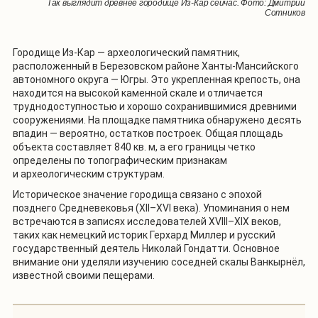
Так выглядит древнее городище Из-Кар сейчас. Фото: Дмитрий
Сотников
Городище Из-Кар — археологический памятник,
расположенный в Березовском районе Ханты-Мансийского
автономного округа — Югры. Это укрепленная крепость, она
находится на высокой каменной скале и отличается
труднодоступностью и хорошо сохранившимися древними
сооружениями. На площадке памятника обнаружено десять
впадин — вероятно, остатков построек. Общая площадь
объекта составляет 840 кв. м, а его границы четко
определены по топографическим признакам
и археологическим структурам.
Историческое значение городища связано с эпохой
позднего Средневековья (XII–XVI века). Упоминания о нем
встречаются в записях исследователей XVIII–XIX веков,
таких как немецкий историк Герхард Миллер и русский
государственный деятель Николай Гондатти. Основное
внимание они уделяли изучению соседней скалы Ванкырнёл,
известной своими пещерами.