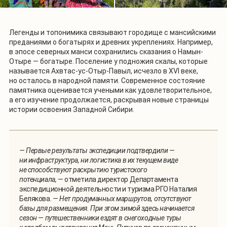
Легенды и топонимика связывают городище с мансийскими
преданиями о богатырях и древних укреплениях. Например,
в эпосе северных манси сохранились сказания о Намын-
Отыре — богатыре. Поселение у подножия скалы, которые
называется Ахвтас-ус-Отыр-Павыл, исчезло в XVI веке,
но осталось в народной памяти. Современное состояние
памятника оценивается учеными как удовлетворительное,
а его изучение продолжается, раскрывая новые страницы
истории освоения Западной Сибири.
— Первые результаты экспедиции подтвердили —
ни инфраструктура, ни логистика в их текущем виде
не способствуют раскрытию туристского
потенциала,
— отметила директор Департамента
экспедиционной деятельности и туризма РГО Наталия
Белякова.
— Нет продуманных маршрутов, отсутствуют
базы для размещения. При этом зимой здесь начинается
сезон — путешественники ездят в снегоходные туры