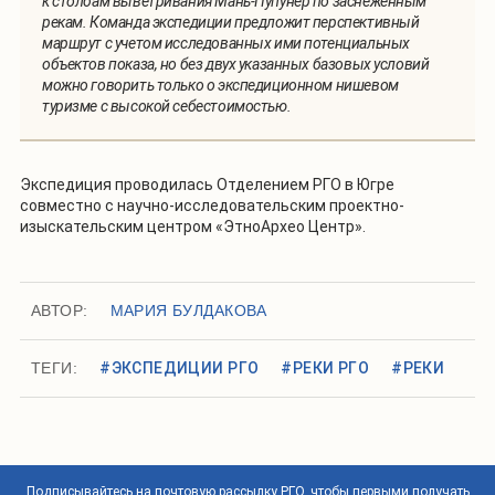
к столбам выветривания Мань-Пупунер по заснеженным
рекам. Команда экспедиции предложит перспективный
маршрут с учетом исследованных ими потенциальных
объектов показа, но без двух указанных базовых условий
можно говорить только о экспедиционном нишевом
туризме с высокой себестоимостью.
Экспедиция проводилась Отделением РГО в Югре
совместно с научно-исследовательским проектно-
изыскательским центром «ЭтноАрхео Центр».
АВТОР:
МАРИЯ БУЛДАКОВА
ТЕГИ:
#ЭКСПЕДИЦИИ РГО
#РЕКИ РГО
#РЕКИ
Подписывайтесь на почтовую рассылку РГО, чтобы первыми получать