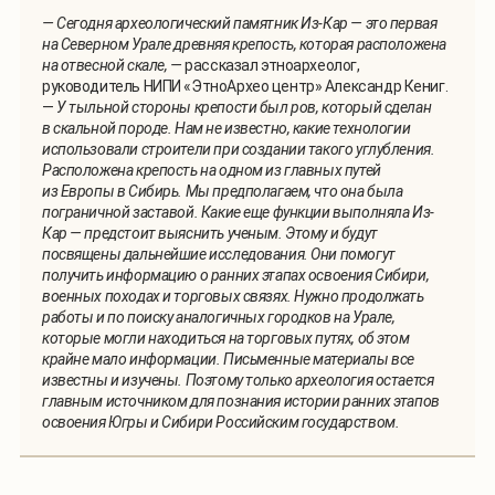
— Сегодня археологический памятник Из-Кар — это первая
на Северном Урале древняя крепость, которая расположена
на отвесной скале, —
рассказал этноархеолог,
руководитель НИПИ «ЭтноАрхео центр» Александр Кениг.
—
У тыльной стороны крепости был ров, который сделан
в скальной породе. Нам не известно, какие технологии
использовали строители при создании такого углубления.
Расположена крепость на одном из главных путей
из Европы в Сибирь. Мы предполагаем, что она была
пограничной заставой. Какие еще функции выполняла Из-
Кар — предстоит
выяснить ученым. Этому и будут
посвящены дальнейшие исследования. Они помогут
получить информацию о ранних этапах освоения Сибири,
военных походах и торговых
связях. Нужно продолжать
работы и по поиску аналогичных городков на Урале,
которые могли находиться на торговых путях, об этом
крайне мало информации. Письменные материалы все
известны и изучены. Поэтому только археология остается
главным источником для познания истории ранних этапов
освоения Югры и Сибири Российским государством.