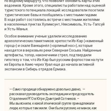
по водному маршруту, что позволит обновить карты этих
водоемов. Кроме этого, специалисты работали над оценкой
туристского потенциала локаций: исследователи посетили
туристические базы и пообщались с местными гидами.
В ходе работ состоялись встречи с местными жителями
в населенных пунктах Хулимсунт, Няксимволь, Усть-Тапсуй
и Усть-Манья.
Особое внимание ученые уделили исследованию
археологических памятников: крепости Из-Кар («каменный
город») и скале Ванкырнёл («орлиный нос»), которые
находятся в верховьях реки Северная Сосьва. Найденные
артефакты, топор, наконечники стрел, подтвердили
гипотезу о том, что Из-Кар был русским форпостом на пути
из Европы в Азию через Урал еще до начала активной
экспансии в Сибирь отрядов Ермака.
—
Само городище обнаружено довольно давно,
—
рассказал руководитель экспедиции и председатель
Отделения РГО в Югре Дмитрий Сотников. –
Мы выяснили, к какой этнической группе принадлежали
люди, которые там жили. Они были русские, не манси, как