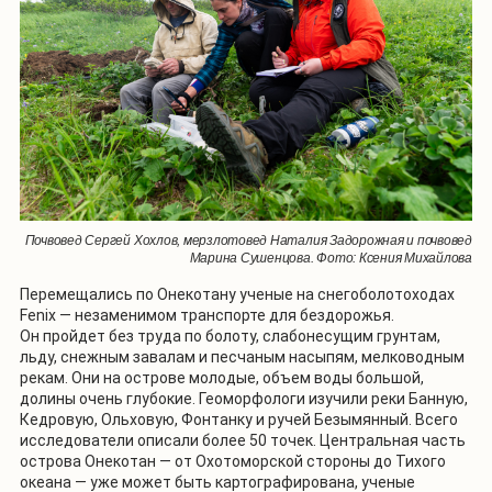
Почвовед Сергей Хохлов, мерзлотовед Наталия Задорожная и почвовед
Марина Сушенцова. Фото: Ксения Михайлова
Перемещались по Онекотану ученые на снегоболотоходах
Fenix — незаменимом транспорте для бездорожья.
Он пройдет без труда по болоту, слабонесущим грунтам,
льду, снежным завалам и песчаным насыпям, мелководным
рекам. Они на острове молодые, объем воды большой,
долины очень глубокие. Геоморфологи изучили реки Банную,
Кедровую, Ольховую, Фонтанку и ручей Безымянный. Всего
исследователи описали более 50 точек. Центральная часть
острова Онекотан — от Охотоморской стороны до Тихого
океана — уже может быть картографирована, ученые