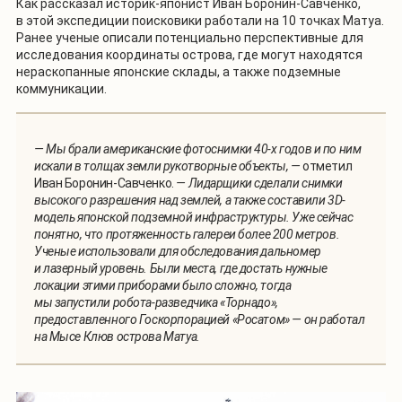
Как рассказал историк-японист Иван Боронин-Савченко,
в этой экспедиции поисковики работали на 10 точках Матуа.
Ранее ученые описали потенциально перспективные для
исследования координаты острова, где могут находятся
нераскопанные японские склады, а также подземные
коммуникации.
— Мы брали американские фотоснимки 40-х годов и по ним
искали в толщах земли рукотворные объекты, —
отметил
Иван Боронин-Савченко.
— Лидарщики сделали снимки
высокого разрешения над землей, а также составили 3D-
модель японской подземной инфраструктуры. Уже сейчас
понятно, что протяженность галереи более 200 метров.
Ученые использовали для обследования дальномер
и лазерный уровень. Были места, где достать нужные
локации этими приборами было сложно, тогда
мы запустили робота-разведчика «Торнадо»,
предоставленного Госкорпорацией «Росатом» — он работал
на Мысе Клюв острова Матуа.