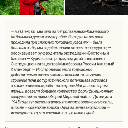
— На Онекотан мы шли из Петропавловска-Камчатского
на большом десантном корабле. Высадка на острова
проходила при сложных погодных условиях — была
большая зыбь, мы задействовали не все плавсредства, —
рассказывает руководитель экспедиции «Восточный
бастион — Курильская гряда», ведущий специалист
Экспедиционного центра Минобороны России Анатолий
Калемберг.
— Исследования этого года можно
действительно назвать комплексными: от изучения
строения почв до туристического потенциала островов,
а также поисковых работ на острове Матуа, на котором
японцы возвели большое количество фортификационных
сооружений во время Второй Мировой войны. До августа
1945 года тут располагались японские вооруженные силы,
а после — советские войска. Одна из целей экспедиции —
исследовать то, что сохранилось до наших дней.