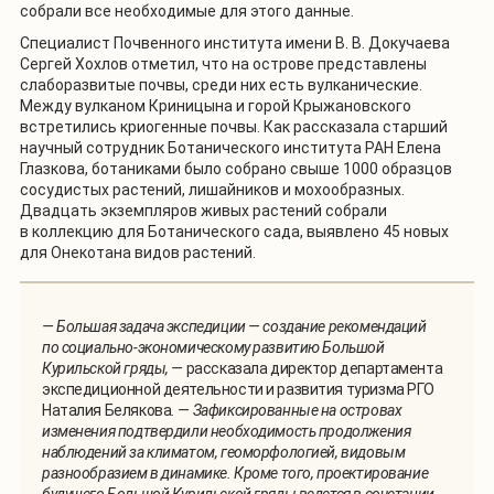
собрали все необходимые для этого данные.
Специалист Почвенного института имени В. В. Докучаева
Сергей Хохлов отметил, что на острове представлены
слаборазвитые почвы, среди них есть вулканические.
Между вулканом Криницына и горой Крыжановского
встретились криогенные почвы. Как рассказала старший
научный сотрудник Ботанического института РАН Елена
Глазкова, ботаниками было собрано свыше 1000 образцов
сосудистых растений, лишайников и мохообразных.
Двадцать экземпляров живых растений собрали
в коллекцию для Ботанического сада, выявлено 45 новых
для Онекотана видов растений.
— Большая задача экспедиции — создание рекомендаций
по социально-экономическому развитию Большой
Курильской гряды, —
рассказала директор департамента
экспедиционной деятельности и развития туризма РГО
Наталия Белякова
. — Зафиксированные на островах
изменения подтвердили необходимость продолжения
наблюдений за климатом, геоморфологией, видовым
разнообразием в динамике. Кроме того, проектирование