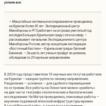
успели все.
— Масштабные системные исследования не проводились
на Курилах более 30 лет. Экспедиционный центр
Минобороны и РГО работают на островах уже пятый год,
исследуя Большую Курильскую гряду с юга на север, —
рассказывает начальник Экспедиционного центра
Минобороны России, автор концепции экспедиции
«Восточный бастион — Курильская гряда» Евгений
Бинюков
. — За шесть лет ученые пройдут ее целиком,
обследовав по 20 научным направлениям.
В 2024 году представители 10 научных институтов работали
на Курилах — каждая группа по своему направлению.
Разделение — условное — для удобного перемещения
по островам. Все работы на Онекотане можно «разбить»
на две части: географо-геологические и биологические
исследования. На Матуа проводились поисковые работы —
изучение подземной японской инфраструктуры времен
Второй Мировой войны, а также восстановление