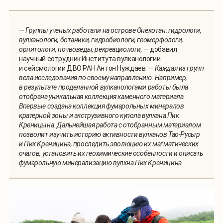
— Группы ученых работали на острове Онекотан: гидрологи,
вулканологи, ботаники, гидробиологи, геоморфологи,
орнитологи, почвоведы, рекреациологи, —
добавил
научный сотрудник Института вулканологии
и сейсмологии ДВО РАН Антон Нуждаев.
— Каждая из групп
вела исследования по своему направлению. Например,
в результате проделанной вулканологами работы была
отобрана уникальная коллекция каменного материала.
Впервые создана коллекция фумарольных минералов
кратерной зоны и экструзивного купола вулкана Пик
Креницына. Дальнейшая работа с отобранным материалом
позволит изучить историю активности вулканов Тао-Русыр
и Пик Креницина, проследить эволюцию их магматических
очагов, установить их геохимические особенности и описать
фумарольную минерализацию вулкна Пик Креницина.