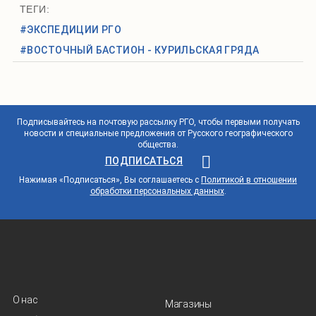
ТЕГИ:
#ЭКСПЕДИЦИИ РГО
#ВОСТОЧНЫЙ БАСТИОН - КУРИЛЬСКАЯ ГРЯДА
Подписывайтесь на почтовую рассылку РГО, чтобы первыми получать
новости и специальные предложения от Русского географического
общества.
ПОДПИСАТЬСЯ
Нажимая «Подписаться», Вы соглашаетесь с
Политикой в отношении
обработки персональных данных
.
О нас
Магазины