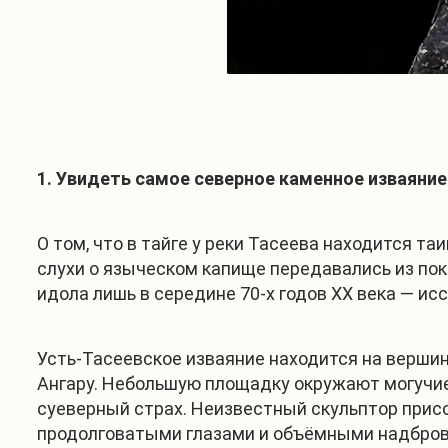
1. Увидеть самое северное каменное изваяние
О том, что в тайге у реки Тасеева находится т
слухи о языческом капище передавались из пок
идола лишь в середине 70-х годов ХХ века — и
Усть-Тасеевское изваяние находится на вершин
Ангару. Небольшую площадку окружают могучие
суеверный страх. Неизвестный скульптор прис
продолговатыми глазами и объёмными надбров