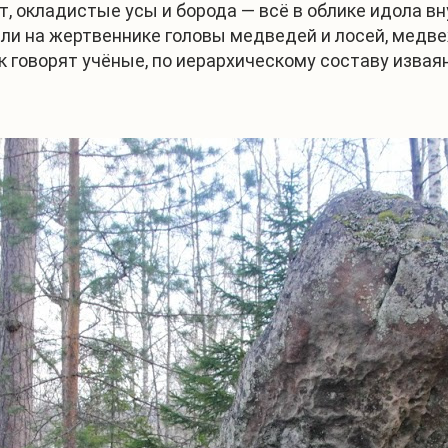
 окладистые усы и борода — всё в облике идола вну
ли на жертвеннике головы медведей и лосей, медве
ак говорят учёные, по иерархическому составу изва