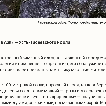
Тасеевский идол. Фото предоставлено
 в Азии — Усть-Тасеевского идола
аинственный каменный идол, поставленный неведомо 
оления в поколение. По преданию, его обнаружили 
сследователей привели к памятнику местные жители
е 100-метровой сопки, поросшей лесом, на левобере
 деревья со следами молний — грозы испокон веко
оединил свое искусство к природному — получилось
ными дугами, со зрачками, промазанными охрой. М