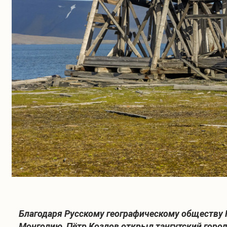
Благодаря Русскому географическому обществу 
Монголию, Пётр Козлов открыл тангутский город