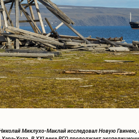
Николай Миклухо-Маклай исследовал Новую Гвинею, 
 Хара-Хото. В XXI веке РГО продолжает экспедиционн