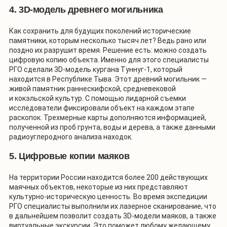
4. 3D-модель древнего могильника
Как сохранить для будущих поколений исторические
памятники, которым несколько тысяч лет? Ведь рано или
поздно их разрушит время. Решение есть: можно создать
цифровую копию объекта. Именно для этого специалисты
РГО сделали 3D-модель кургана Туннуг-1, который
находится в Республике Тыва. Этот древний могильник —
живой памятник раннескифской, средневековой
и кокэльской культур. С помощью лидарной съемки
исследователи фиксировали объект на каждом этапе
раскопок. Трехмерные карты дополняются информацией,
полученной из проб грунта, воды и дерева, а также данными
радиоуглеродного анализа находок.
5. Цифровые копии маяков
На территории России находится более 200 действующих
маячных объектов, некоторые из них представляют
культурно-историческую ценность. Во время экспедиции
РГО специалисты выполнили их лазерное сканирование, что
в дальнейшем позволит создать 3D-модели маяков, а также
виртуальные экскурсии. Это поможет любому желающему