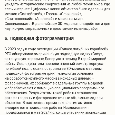
увидеть исторические сооружения из любой точки мира, где
есть интернет. Цифровые копии объектов были сделаны для
маяков «Балтийский», «Таран», «Сочинский»,
«Святоносский», «Анапский» и маяка на мысе
Слепиковского. В дальнейшем 3
D
-модели понадобятся и для
научно-реставрационных и восстановительных работ.
6. Подводная фотограмметрия
В 2023 году в ходе экспедиции «Голоса погибших кораблей»
РГО обнаружило американскую подводную лодку «Ваху»,
затонувшую в проливе Лаперуза в период Второй мировой
войны. Исследователи провели внешний осмотр корпуса
погибшей подлодки и построили ее 3D-модель методом
подводной фотограмметрии. Технология основана
на обработке крупного массива исходных данных —
фотоснимков. Их собирают в отдельные группы моделей
и обрабатывают с помощью специального программного
обеспечения. Результатом такой работы становятся
ортофотопланы и фотореалистичные объемные модели
объектов. В настоящее время технология активно
внедряется в подводные работы. Исследования
продолжились в мае 2024-го, когда участники экспедиции