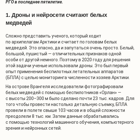
РГО в последнее пятилетие.
1. Дроны и нейросети считают белых
медведей
Сложно представить ученого, который ходит
по архипелагам Арктики и считает по головам белых
медведей. Это опасно, да и запутаться очень просто. Белый,
большой, пушистый — отличительных признаков одной
особи от другой немного. Поэтому в 2020 году для решения
этой задачи ученые использовали дроны. Это был первый
опыт применения беспилотных летательных аппаратов
(БПЛА) с целью мониторинга численности хозяев Арктики.
На острове Врангеля исследователи фотографировали
белых медведей с помощью беспилотников «Орлан» —
с высоты 200–300 м было сделано почти 23 тыс. кадров. Для
того чтобы провести настолько детальную съемку, БПЛА
провели в полете свыше 103 часов и в общей сложности
преодолели 8 тыс. км. Затем данные обрабатывались
с помощью технологий машинного обучения, компьютерного
зрения и нейронных сетей.