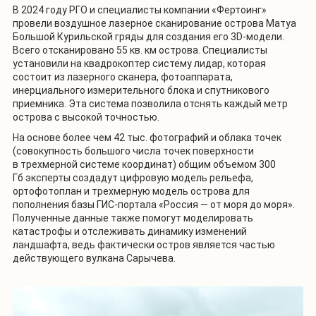
В 2024 году РГО и специалисты компании «Фертоинг»
провели воздушное лазерное сканирование острова Матуа
Большой Курильской гряды для создания его 3D-модели.
Всего отсканировано 55 кв. км острова. Специалисты
установили на квадрокоптер систему лидар, которая
состоит из лазерного сканера, фотоаппарата,
инерциального измерительного блока и спутникового
приемника. Эта система позволила отснять каждый метр
острова с высокой точностью.
На основе более чем 42 тыс. фотографий и облака точек
(совокупность большого числа точек поверхности
в трехмерной системе координат) общим объемом 300
Гб эксперты создадут цифровую модель рельефа,
ортофотоплан и трехмерную модель острова для
пополнения базы ГИС-портала «Россия — от моря до моря».
Полученные данные также помогут моделировать
катастрофы и отслеживать динамику изменений
ландшафта, ведь фактически остров является частью
действующего вулкана Сарычева.