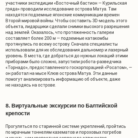
участники экспедиции «Восточный бастион — Курильская
гряда» проводили исследование острова Матуа. Там
находятся подземные японские коммуникации времен
Второй мировой войны. Чтобы составить 3D-модель этого
объекта, лидарщики сделали снимки высокого разрешения
над землей. Оказалось, что протяженность галереи
составляет более 200 м — подземные катакомбы
протянулись по всему острову. Сначала специалисты
использовали для их обследования дальномер и лазерный
уровень. В места, где добраться до нужных локаций этими
приборами было сложно, запустили робота-разведчика
«Торнадо», предоставленного госкорпорацией «Росатом», —
он работал на мысе Клюв острова Матуа. Эти данные
помогут анализировать информацию об объекте, даже
не находясь на острове.
8. Виртуальные экскурсии по Балтийской
крепости
Прогуляться по старинной системе укреплений, пройтись
по мрачным тоннелям казематов и пороховых погребов
и узнать, чем крепостная эспланада отличается