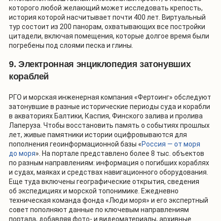
которого любой желающий может исследовать крепость,
история которой насчитывает почти 400 лет. Виртуальный
тур состоит из 200 панорам, охватывающих все постройки
цитадели, включая помещения, которые долгое время были
погребены под слоями песка и глины.
9. Электронная энциклопедия затонувших
кораблей
РГО и морская инженерная компания «Фертоинг» обследуют
затонувшие в разные исторические периоды суда и корабли
в акваториях Балтики, Каспия, Финского залива и пролива
Лаперуза. Чтобы восстановить память о событиях прошлых
лет, живые памятники истории оцифровываются для
пополнения геоинформационной базы «
Россия — от моря
до моря
». На портале представлено более 8 тыс. объектов
по разным направлениям: информация о погибших кораблях
и судах, маяках и средствах навигационного оборудования.
Еще туда включены географические открытия, сведения
об экспедициях и морской топонимике. Ежедневно
техническая команда фонда «Люди моря» и его экспертный
совет пополняют данные по ключевым направлениям
портала, добавляя фото- и видеоматериалы, архивные