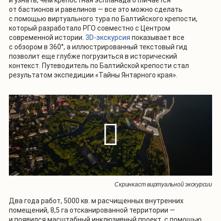
от бастионов и равелинов — все это можно сделать
с помощью виртуального тура по Балтийского крепости,
который разработало РГО совместно с Центром
современной истории.
3D-экскурсия
показывает все
с обзором в 360°, а иллюстрированный текстовый гид
позволит еще глубже погрузиться в исторический
контекст. Путеводитель по Балтийской крепости стал
результатом экспедиции «Тайны Янтарного края».
Скринкаст виртуальной экскурсии
Два года работ, 5000 кв. м расчищенных внутренних
помещений, 8,5 га отсканированной территории —
и появился масштабный инклюзивный проект, с помощью