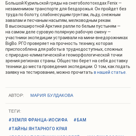
Большой Курильской гряды на снегоболотоходах Fenix —
незаменимом транспорте для бездорожья. Он пройдет без
труда по болоту, слабонесущим грунтам, льду, снежным
завалам и песчаным насыпям, мелководным рекам.
В высокоширотной Арктике ралли по белым пустыням —
на самом деле суровую полярную рабочую смену —
участники экспедиции устраивали на мини-внедорожниках
BigBo. РГО проверяет на прочность технику, которая
приспособлена для работы в труднодоступных, сложных
с природно-климатической и геоморфологической точки
зрения регионах страны. Общество берет на себя доставку
техники до места проведения экспедиции. О том, как подать
заявку на тестирование, можно прочитать
в нашей статье.
АВТОР:
МАРИЯ БУЛДАКОВА
ТЕГИ:
#ЗЕМЛЯ ФРАНЦА-ИОСИФА
#БАМ
#ТАЙНЫ ЯНТАРНОГО КРАЯ