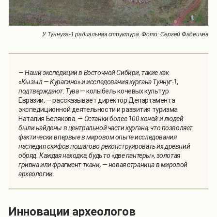
У Туннуга-1 радиальная структура. Фото: Сергей Фадеичев
— Наши экспедиции в Восточной Сибири, такие как
«Кызыл — Курагино» и исследования кургана Туннуг-1,
подтверждают: Тува
— колыбель кочевых культур
Евразии, — рассказывает директор Департамента
экспедиционной деятельности и развития туризма
Наталия Белякова.
— Останки более 100 коней и людей
были найдены в центральной части кургана, что позволяет
фактически впервые в мировом опыте исследования
наследия скифов пошагово реконструировать их древний
обряд. Каждая находка, будь то «две пантеры», золотая
гривна или фрагмент ткани, — новая страница в мировой
археологии.
Инновации археологов