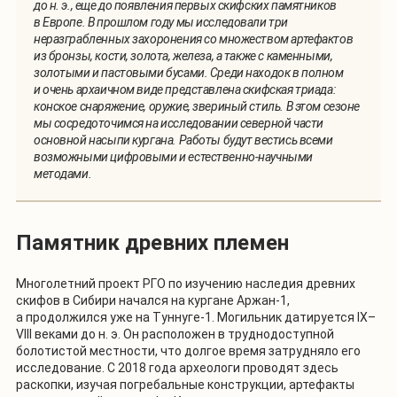
до н. э., еще до появления первых скифских памятников
в Европе. В прошлом году мы исследовали три
неразграбленных захоронения со множеством артефактов
из бронзы, кости, золота, железа, а также с каменными,
золотыми и пастовыми бусами. Среди находок в полном
и очень архаичном виде представлена скифская триада:
конское снаряжение, оружие, звериный стиль. В этом сезоне
мы сосредоточимся на исследовании северной части
основной насыпи кургана. Работы будут вестись всеми
возможными цифровыми и естественно-научными
методами.
Памятник древних племен
Многолетний проект РГО по изучению наследия древних
скифов в Сибири начался на кургане Аржан-1,
а продолжился уже на Туннуге-1. Могильник датируется IX–
VIII веками до н. э. Он расположен в труднодоступной
болотистой местности, что долгое время затрудняло его
исследование. С 2018 года археологи проводят здесь
раскопки, изучая погребальные конструкции, артефакты