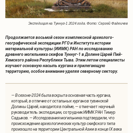
Экспедиция на Туннуг-1 2024 года. Фото: Сергей Фадеичев
Продолжается восьмой сезон комплексной археолого-
географической экспедиции РГО и Института истории
материальной культуры (ИИМК) РАН по исследованию
древнего могильника скифов Туннуг-1 в Долине Царей Пий-
Хемского района Республики Тыва. Этим летом специалисты
изучают основную насыпь кургана и прилегающую
территорию, особое внимание уделяя северному сектору.
— В сезоне-2024 была вскрыта основная часть кургана,
который, в отличие от остальных курганов тувинской
Долины Царей, находится в пойме,
— отмечает научный
руководитель экспедиции, сотрудник ИИМК РАН Тимур
Садыков.
— Исследования могильника подтвердили, что
происхождение археологических культур скифского типа
произошло на территории Центральной Азии в конце IX века